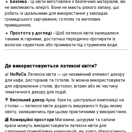
🔹
Безпека
- Ці квіти виготовлені з безпечних матеріалів, які
не викликають алергії. Вони не мають різкого запаху, що
робить їх ідеальними для використання у закладах
громадського харчування, готелях та житлових
приміщеннях.
🔹
Простота у догляді -
Щоб латексні квіти залишалися
такими ж гарними, достатньо періодично протирати їх
вологою серветкою або промивати під струменем води.
Де використовуються латексні квіти?
🌿
HoReCa
Латексні квіти — це незамінний елемент декору
для кафе, ресторанів та готелів. Їх можна використовувати
для оформлення столів, фотозон, вітрин або як частину
тематичного декору для подій.
💐
Весільний декор
Арки, букети, центральні композиції на
столах — латексні квіти додають вишуканості будь-якому
святу, залишаючись при цьому практичними у використанні.
🏬
Комерційні простори
Магазини, шоуруми та салони
краси можуть використовувати латексні квіти для
створення привабливих композицій, які довго зберігатимуть