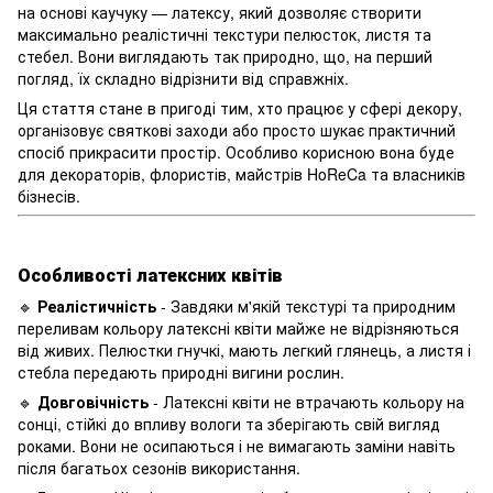
на основі каучуку — латексу, який дозволяє створити
максимально реалістичні текстури пелюсток, листя та
стебел. Вони виглядають так природно, що, на перший
погляд, їх складно відрізнити від справжніх.
Ця стаття стане в пригоді тим, хто працює у сфері декору,
організовує святкові заходи або просто шукає практичний
спосіб прикрасити простір. Особливо корисною вона буде
для декораторів, флористів, майстрів HoReCa та власників
бізнесів.
Особливості латексних квітів
🔹
Реалістичність
- Завдяки м'якій текстурі та природним
переливам кольору латексні квіти майже не відрізняються
від живих. Пелюстки гнучкі, мають легкий глянець, а листя і
стебла передають природні вигини рослин.
🔹
Довговічність
- Латексні квіти не втрачають кольору на
сонці, стійкі до впливу вологи та зберігають свій вигляд
роками. Вони не осипаються і не вимагають заміни навіть
після багатьох сезонів використання.