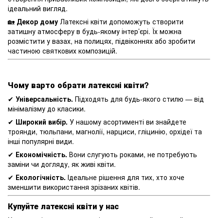
ідеальний вигляд.
🏡
Декор дому
Латексні квіти допоможуть створити
затишну атмосферу в будь-якому інтер’єрі. Їх можна
розмістити у вазах, на полицях, підвіконнях або зробити
частиною святкових композицій.
Чому варто обрати латексні квіти?
✔
Універсальність.
Підходять для будь-якого стилю — від
мінімалізму до класики.
✔
Широкий вибір.
У нашому асортименті ви знайдете
троянди, тюльпани, магнолії, нарциси, гліцинію, орхідеї та
інші популярні види.
✔
Економічність.
Вони слугують роками, не потребують
заміни чи догляду, як живі квіти.
✔
Екологічність.
Ідеальне рішення для тих, хто хоче
зменшити використання зрізаних квітів.
Купуйте латексні квіти у нас