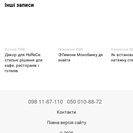
Інші записи
9 січня 2026
16 жовтня 2025
9 вересня 20
Декор для HoReCa:
🍋Лимони Монобанку де
Як встанов
стильні рішення для
знайти
натяжну ст
кафе, ресторанів і
готелів
098 11-67-110
050 010-88-72
Контакти
Повна версія сайту
© 2026