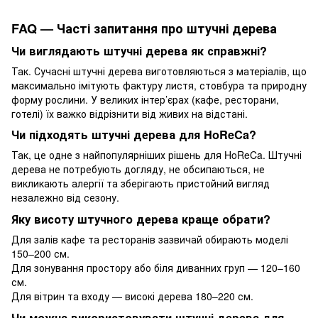
FAQ — Часті запитання про штучні дерева
Чи виглядають штучні дерева як справжні?
Так. Сучасні штучні дерева виготовляються з матеріалів, що
максимально імітують фактуру листя, стовбура та природну
форму рослини. У великих інтер’єрах (кафе, ресторани,
готелі) їх важко відрізнити від живих на відстані.
Чи підходять штучні дерева для HoReCa?
Так, це одне з найпопулярніших рішень для HoReCa. Штучні
дерева не потребують догляду, не обсипаються, не
викликають алергії та зберігають пристойний вигляд
незалежно від сезону.
Яку висоту штучного дерева краще обрати?
Для залів кафе та ресторанів зазвичай обирають моделі
150–200 см.
Для зонування простору або біля диванних груп — 120–160
см.
Для вітрин та входу — високі дерева 180–220 см.
Чи можна використовувати штучні дерева для