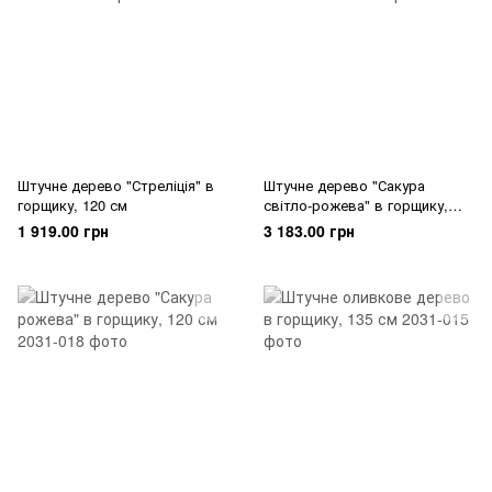
Штучне дерево "Стреліція" в
Штучне дерево "Сакура
горщику, 120 см
світло-рожева" в горщику,
150 см
1 919.00 грн
3 183.00 грн