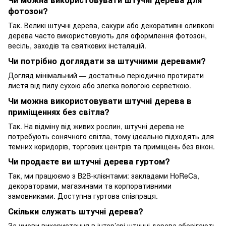
фотозон?
Так. Великі штучні дерева, сакури або декоративні оливкові
дерева часто використовують для оформлення фотозон,
весіль, заходів та святкових інсталяцій.
Чи потрібно доглядати за штучними деревами?
Догляд мінімальний — достатньо періодично протирати
листя від пилу сухою або злегка вологою серветкою.
Чи можна використовувати штучні дерева в
приміщеннях без світла?
Так. На відміну від живих рослин, штучні дерева не
потребують сонячного світла, тому ідеально підходять для
темних коридорів, торгових центрів та приміщень без вікон.
Чи продаєте ви штучні дерева гуртом?
Так, ми працюємо з B2B-клієнтами: закладами HoReCa,
декораторами, магазинами та корпоративними
замовниками. Доступна гуртова співпраця.
Скільки служать штучні дерева?
За умови використання в інтер’єрі штучні дерева зберігають