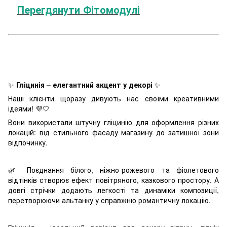
Перегдянути Фітомодулі
✨
Гліцинія – елегантний акцент у декорі
✨
Наші клієнти щоразу дивують нас своїми креативними
ідеями! 💜🤍
Вони використали штучну гліцинію для оформлення різних
локацій: від стильного фасаду магазину до затишної зони
відпочинку.
🌿 Поєднання білого, ніжно-рожевого та фіолетового
відтінків створює ефект повітряного, казкового простору. А
довгі стрічки додають легкості та динаміки композиції,
перетворюючи альтанку у справжню романтичну локацію.