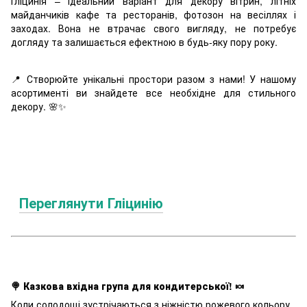
Гліцинія – ідеальний варіант для декору вітрин, літніх
майданчиків кафе та ресторанів, фотозон на весіллях і
заходах. Вона не втрачає свого вигляду, не потребує
догляду та залишається ефектною в будь-яку пору року.
📍 Створюйте унікальні простори разом з нами! У нашому
асортименті ви знайдете все необхідне для стильного
декору. 🌸✨
Переглянути Гліцинію
🍭 Казкова вхідна група для кондитерської! 🍬
Коли солодощі зустрічаються з ніжністю рожевого кольору,