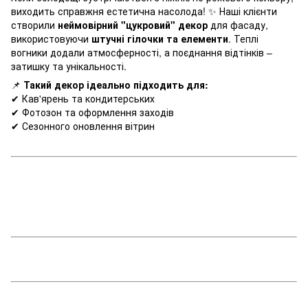
виходить справжня естетична насолода! ✨ Наші клієнти
створили
неймовірний "цукровий" декор
для фасаду,
використовуючи
штучні гілочки та елементи
. Теплі
вогники додали атмосферності, а поєднання відтінків –
затишку та унікальності.
📌
Такий декор ідеально підходить для:
✔ Кав'ярень та кондитерських
✔ Фотозон та оформлення заходів
✔ Сезонного оновлення вітрин