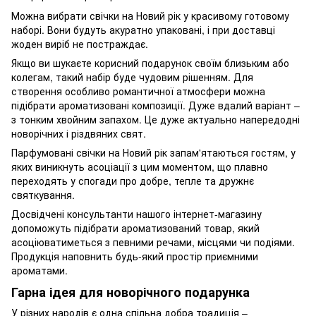
Можна вибрати свічки на Новий рік у красивому готовому
наборі. Вони будуть акуратно упаковані, і при доставці
жоден виріб не постраждає.
Якщо ви шукаєте корисний подарунок своїм близьким або
колегам, такий набір буде чудовим рішенням. Для
створення особливо романтичної атмосфери можна
підібрати ароматизовані композиції. Дуже вдалий варіант –
з тонким хвойним запахом. Це дуже актуально напередодні
новорічних і різдвяних свят.
Парфумовані свічки на Новий рік запам'ятаються гостям, у
яких виникнуть асоціації з цим моментом, що плавно
переходять у спогади про добре, тепле та дружнє
святкування.
Досвідчені консультанти нашого інтернет-магазину
допоможуть підібрати ароматизований товар, який
асоціюватиметься з певними речами, місцями чи подіями.
Продукція наповнить будь-який простір приємними
ароматами.
Гарна ідея для новорічного подарунка
У різних народів є одна спільна добра традиція –