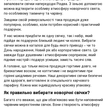
запалювати свічки напередодні Різдва. З їхньою допомогою
можна відтворити особливу атмосферу новорічного свята,
по-особливому таємничу та чарівну.
Завдяки своїй універсальності така продукція дуже
популярна, особливо, коли потрібен корисний і практичний
подарунок.
У нас можна придбати як одну свічку, так і набір, який
підійде як подарунок близькій людині чи колезі. Вибрати
свічки можна в каталозі для будь-якого приводу – чи то
День народження, Новий рік або корпоративне свято. Це
завжди буде душевним і атмосферним сюрпризом, який
підніме настрій і подарує усмішки, замість тисячі слів.
А головне, що тільки якісна продукція горітиме довго, не
бризкатиме воском, не коптитиме і не виділятиме при
горінні шкідливих речовин. Наші декоративні свічки безпечні
для здоров'я, виготовлені зі спеціального харчового
парафіну. Кожна має індивідуальну красиву упаковку.
Як правильно вибирати новорічні свічки?
Багато хто вважає, що дім обов'язково має бути наповнений
чарівним мерехтінням свічок. Вони створюють атмосферу