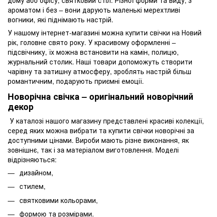
дому або офісу, святковий стіл. Різної форми та виду, з
ароматом і без – вони дарують маленькі мерехтливі
вогники, які піднімають настрій.
У нашому інтернет-магазині можна купити свічки на Новий
рік, головне свято року. У красивому оформленні –
підсвічнику, їх можна встановити на камін, полицю,
журнальний столик. Наші товари допоможуть створити
чарівну та затишну атмосферу, зроблять настрій більш
романтичним, подарують приємні емоції.
Новорічна свічка – оригінальний новорічний
декор
У каталозі нашого магазину представлені красиві колекції,
серед яких можна вибрати та купити свічки новорічні за
доступними цінами. Вироби мають різне виконання, як
зовнішнє, так і за матеріалом виготовлення. Моделі
відрізняються:
дизайном,
стилем,
святковими кольорами,
формою та розмірами.