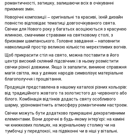
романтичності, затишку, залишаючи всіх в очікуванні
приємних змін.
Новорічні композиції – оригінальні та красиві, їхній дизайн
повністю відповідає тематиці довгоочікуваного свята.
Свічки для Нового року у багатьох асоціюються з красунею
ялинкою, смачними стравами на святковому столі, з
бризками шампанського. Головне завдання – наповнити
навколишній простір великою кількістю мерехтливих вогнів.
Щоб прикрасити стіл на свято, можна поставити в його
центрі високий скляний підсвічник і в ньому розмістити
свічки різної довжини. Якщо їх запалити, виникне справжня
магія світла, яка у деяких народів символізує матеріальне
благополуччя і процвітання.
Продукція представлена в нашому каталозі різних кольорів:
від традиційного жовтого та золотистого до червоного або
білого. Комбінація відтінків додасть святу особливого
шарму, урізноманітнить атмосферу романтичним настроєм.
Свічки можуть бути додатково прикрашені декоративними
елементами. Вони доречні в будь-якому інтер'єрі: на каміні
чи книжкових полицях, на журнальному столику чи на
тумбочці у передпокої, на підвіконні чи в ніші у вітальні.