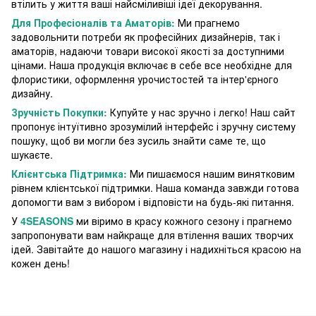
втілить у життя ваші найсміливіші ідеї декорування.
Для Професіоналів та Аматорів:
Ми прагнемо
задовольнити потреби як професійних дизайнерів, так і
аматорів, надаючи товари високої якості за доступними
цінами. Наша продукція включає в себе все необхідне для
флористики, оформлення урочистостей та інтер'єрного
дизайну.
Зручність Покупки:
Купуйте у нас зручно і легко! Наш сайт
пропонує інтуїтивно зрозумілий інтерфейс і зручну систему
пошуку, щоб ви могли без зусиль знайти саме те, що
шукаєте.
Клієнтська Підтримка:
Ми пишаємося нашим винятковим
рівнем клієнтської підтримки. Наша команда завжди готова
допомогти вам з вибором і відповісти на будь-які питання.
У
4SEASONS
ми віримо в красу кожного сезону і прагнемо
запропонувати вам найкраще для втілення ваших творчих
ідей. Завітайте до нашого магазину і надихніться красою на
кожен день!