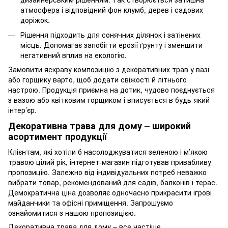
атмосфера і відповідний фон клумб, дерев і садових
доріжок.
Рішення підходить для сонячних ділянок і затінених
місць. Допомагає запобігти ерозії ґрунту і зменшити
негативний вплив на екологію.
Замовити яскраву композицію з декоративних трав у вазі
або горщику варто, щоб додати свіжості й літнього
настрою. Продукція приємна на дотик, чудово поєднується
з вазою або квітковим горщиком і вписується в будь-який
інтер’єр.
Декоративна трава для дому – широкий
асортимент продукції
Клієнтам, які хотіли б насолоджуватися зеленою і м’якою
травою цілий рік, інтернет-магазин підготував привабливу
пропозицію. Залежно від індивідуальних потреб неважко
вибрати товар, рекомендований для садів, балконів і терас.
Демократична ціна дозволяє одночасно прикрасити ігрові
майданчики та офісні приміщення. Запрошуємо
ознайомитися з нашою пропозицією.
Декоративна трава для дому – все частіше