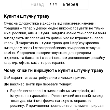
Назад
Вперед
1
з 3
Купити штучну траву
Сучасна флористика відходить від класичних канонів і
традицій – тепер у декорі модно використовувати не тільки
живі рослини, але й штучні. Завдяки новим технологіям вони
виглядають як справжні та довгий час не втрачають своєї
краси. Декоративна штучна трава для інтер’єру красиво
виглядає у вазах і стає привабливою прикрасою столу чи
каміна. У горщиках використовується для прикраси
підвіконь та балконів і є оригінальним доповненням дизайну
квартир, офісів, кафе та ресторанів.
Чому клієнти вирішують купити штучну траву
Цей варіант стає затребуваним з кількох причин.
Що важливо знати про переваги товару:
Вироби виготовлені з високоякісних матеріалів, які
імітують натуральність. Реалістичний зовнішній вигляд,
текстура, відтінок і форма нагадують справжню
рослину. У приміщення привноситься елемент природи