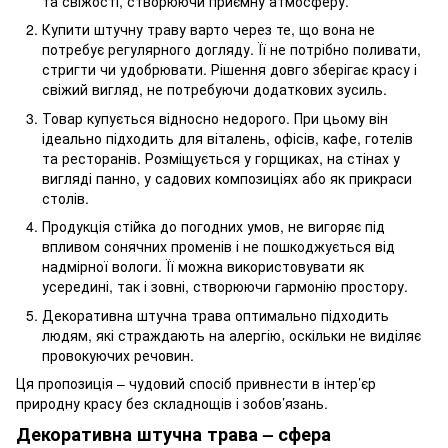
та свіжості, створюючи приємну атмосферу.
Купити штучну траву варто через те, що вона не
потребує регулярного догляду. Її не потрібно поливати,
стригти чи удобрювати. Рішення довго зберігає красу і
свіжий вигляд, не потребуючи додаткових зусиль.
Товар купується відносно недорого. При цьому він
ідеально підходить для віталень, офісів, кафе, готелів
та ресторанів. Розміщується у горщиках, на стінах у
вигляді панно, у садових композиціях або як прикраси
столів.
Продукція стійка до погодних умов, не вигоряє під
впливом сонячних променів і не пошкоджується від
надмірної вологи. Її можна використовувати як
усередині, так і зовні, створюючи гармонію простору.
Декоративна штучна трава оптимально підходить
людям, які страждають на алергію, оскільки не виділяє
провокуючих речовин.
Ця пропозиція – чудовий спосіб привнести в інтер’єр
природну красу без складнощів і зобов’язань.
Декоративна штучна трава – сфера