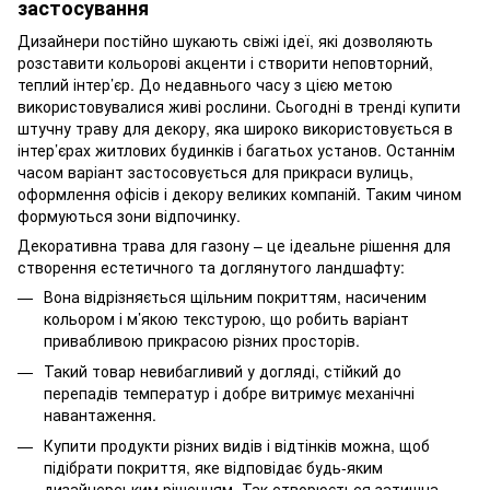
застосування
Дизайнери постійно шукають свіжі ідеї, які дозволяють
розставити кольорові акценти і створити неповторний,
теплий інтер’єр. До недавнього часу з цією метою
використовувалися живі рослини. Сьогодні в тренді купити
штучну траву для декору, яка широко використовується в
інтер’єрах житлових будинків і багатьох установ. Останнім
часом варіант застосовується для прикраси вулиць,
оформлення офісів і декору великих компаній. Таким чином
формуються зони відпочинку.
Декоративна трава для газону – це ідеальне рішення для
створення естетичного та доглянутого ландшафту:
Вона відрізняється щільним покриттям, насиченим
кольором і м’якою текстурою, що робить варіант
привабливою прикрасою різних просторів.
Такий товар невибагливий у догляді, стійкий до
перепадів температур і добре витримує механічні
навантаження.
Купити продукти різних видів і відтінків можна, щоб
підібрати покриття, яке відповідає будь-яким
дизайнерським рішенням. Так створюється затишна