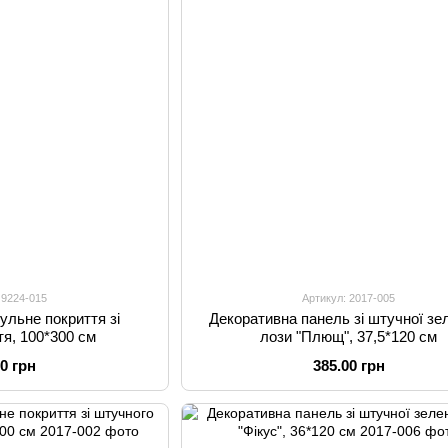
 9224-015
Артикул: 2017-005
ульне покриття зі
Декоративна панель зі штучної зел
тя, 100*300 см
лози "Плющ", 37,5*120 см
00 грн
385.00 грн