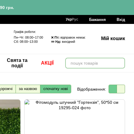
90 грн.
Бажання
Вхід
Укр
Рус
Графік роботи:
Пн–Чт: 08:00–17:00 ❌
Пт:
відправок немає
Мій кошик
Сб: 08:00–13:00 💤
Нд:
вихідний
Свята та
АКЦІЇ
події
дорожчі
за назвою
спочатку нові
Відображення: