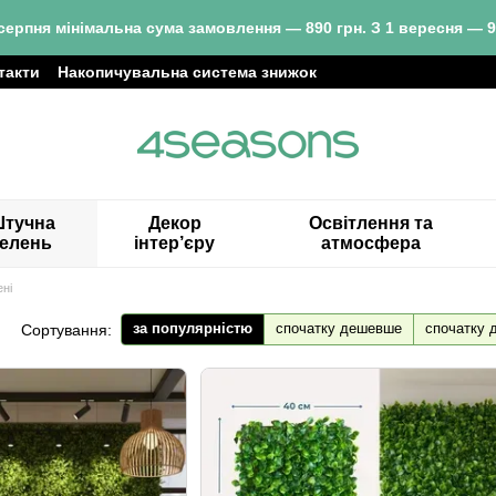
серпня мінімальна сума замовлення — 890 грн. З 1 вересня — 9
такти
Накопичувальна система знижок
тучна
Декор
Освітлення та
зелень
інтер’єру
атмосфера
ені
за популярністю
спочатку дешевше
спочатку 
Сортування: