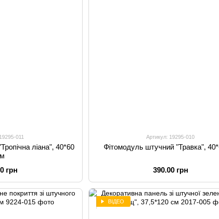
 19295-011
Артикул: 19295-010
Тропічна ліана", 40*60
Фітомодуль штучний "Травка", 40
см
00 грн
390.00 грн
ВІДЕО