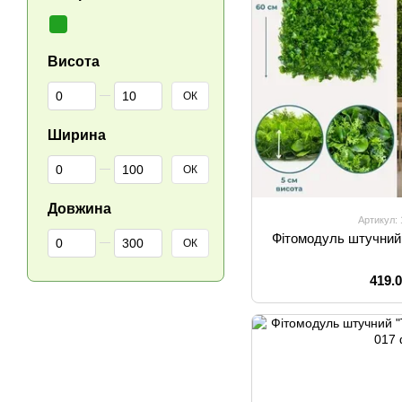
Висота
Від Висота
До Висота
ОК
Ширина
Від Ширина
До Ширина
ОК
Довжина
Артикул:
Від Довжина
До Довжина
Фітомодуль штучний 
ОК
419.