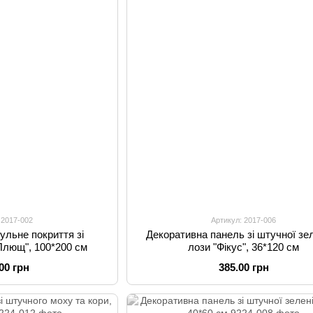
 2017-002
Артикул: 2017-006
ульне покриття зі
Декоративна панель зі штучної зел
Плющ", 100*200 см
лози "Фікус", 36*120 см
.00 грн
385.00 грн