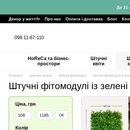
Перейти до основного контенту
До 31 
Декор у житті✨
Про нас
Оплата і доставка
Блог
Кон
098 11-67-110
HoReCa та бізнес-
Штучні
Ш
простори
квіти
4seasons
Штучна зелень
Штучні фітомодулі
Штучні фітомодулі із зел
Штучні фітомодулі із зелені
Ціна, грн
Від Ціна, грн
До Ціна, грн
ОК
Колір