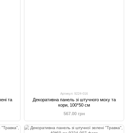
Артикул: 9224-016
ені та
Декоративна панель зі штучного моху та
кори, 100*50 см
567.00 грн