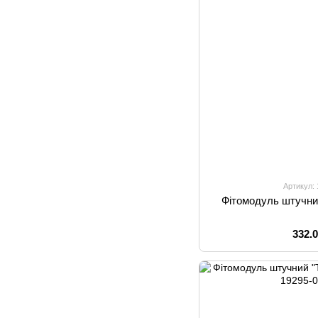
Артикул:
Фітомодуль штучний
332.