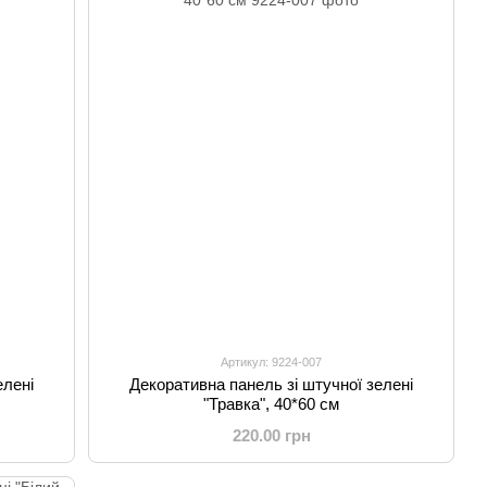
Артикул: 9224-007
елені
Декоративна панель зі штучної зелені
"Травка", 40*60 см
220.00 грн