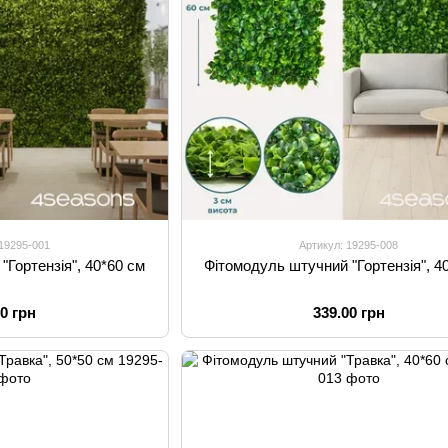
 19295-001
Артикул: 19295-008
"Гортензія", 40*60 см
Фітомодуль штучний "Гортензія", 4
00 грн
339.00 грн