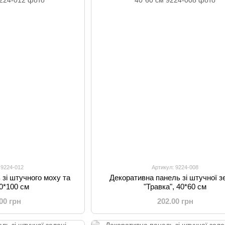
 9224-012
Артикул: 9224-008
 зі штучного моху та
Декоративна панель зі штучної з
00*100 см
"Травка", 40*60 см
.00 грн
202.00 грн