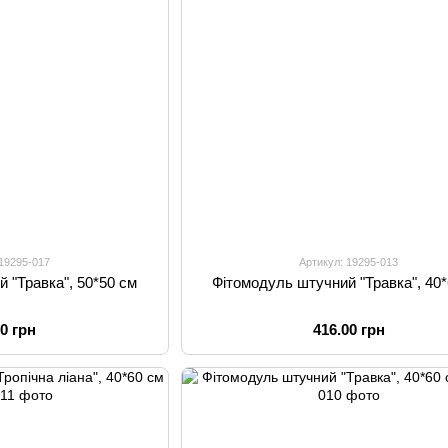
 19295-017
Артикул: 19295-013
 "Травка", 50*50 см
Фітомодуль штучний "Травка", 40
00 грн
416.00 грн