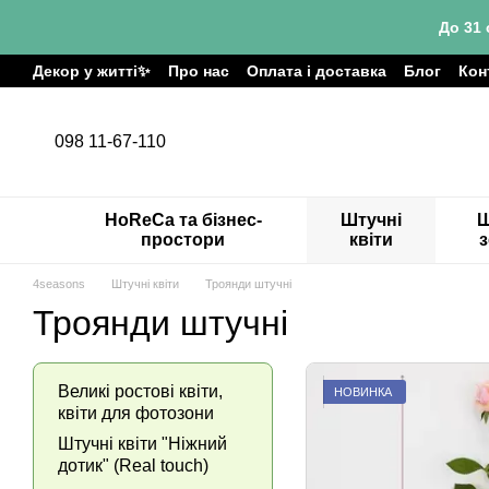
Перейти до основного контенту
До 31 
Декор у житті✨
Про нас
Оплата і доставка
Блог
Кон
098 11-67-110
HoReCa та бізнес-
Штучні
Ш
простори
квіти
4seasons
Штучні квіти
Троянди штучні
Троянди штучні
Великі ростові квіти,
НОВИНКА
квіти для фотозони
Штучні квіти "Ніжний
дотик" (Real touch)