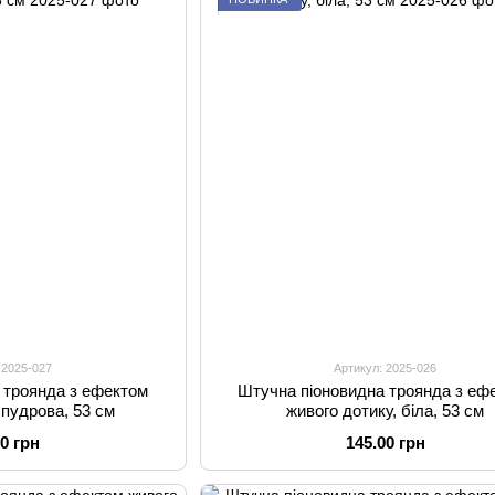
 2025-027
Артикул: 2025-026
 троянда з ефектом
Штучна піоновидна троянда з еф
 пудрова, 53 см
живого дотику, біла, 53 см
00 грн
145.00 грн