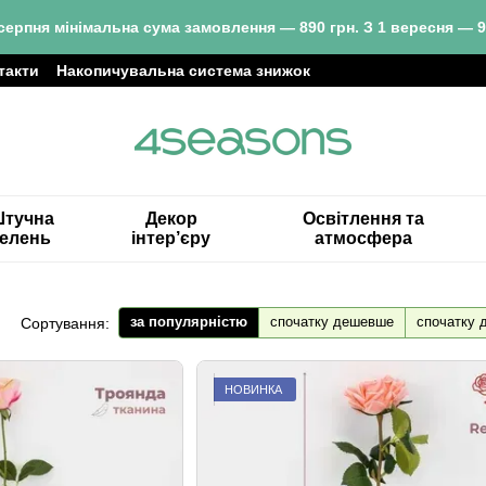
серпня мінімальна сума замовлення — 890 грн. З 1 вересня — 9
такти
Накопичувальна система знижок
тучна
Декор
Освітлення та
зелень
інтер’єру
атмосфера
за популярністю
спочатку дешевше
спочатку 
Сортування:
НОВИНКА