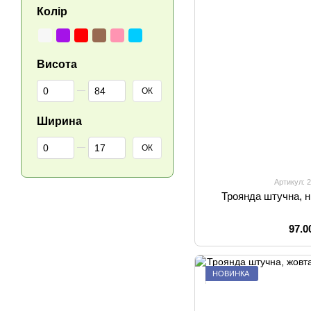
Колір
Висота
Від Висота
До Висота
ОК
Ширина
Від Ширина
До Ширина
ОК
Артикул: 
Троянда штучна, н
97.0
НОВИНКА