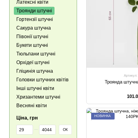
Латексні квіти
Троянди штучні
Гортензії штучні
Сакура штучна
Півонії штучні
Букети штучні
Тюльпани штучні
Орхідеї штучні
Гліцинія штучна
Артикул:
Головки штучних квітів
Троянда штучна
Інші штучні квіти
101.
Хризантеми штучні
Весняні квіти
НОВИНКА
Ціна, грн
Від Ціна, грн
До Ціна, грн
ОК