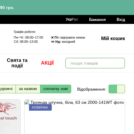
90 грн.
Бажання
Вхід
Укр
Рус
Графік роботи:
Пн–Чт: 08:00–17:00 ❌
Пт:
відправок немає
Мій кошик
Сб: 08:00–13:00 💤
Нд:
вихідний
Свята та
АКЦІЇ
події
дорожчі
за назвою
спочатку нові
Відображення:
НОВИНКА