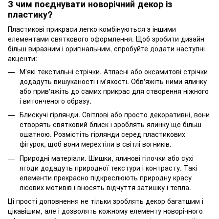
З чим поєднувати новорічний декор із
пластику?
Пластикові прикраси легко комбінуються з іншими
елементами святкового оформлення. Щоб зробити дизайн
більш виразним і оригінальним, спробуйте додати наступні
акценти:
М'які текстильні стрічки. Атласні або оксамитові стрічки
додадуть вишуканості і м'якості. Обв'яжіть ними ялинку
або прив'яжіть до самих прикрас для створення ніжного
і витонченого образу.
Блискучі гірлянди. Світлові або просто декоративні, вони
створять святковий блиск і зроблять ялинку ще більш
ошатною. Розмістіть гірлянди серед пластикових
фігурок, щоб вони мерехтіли в світлі вогників.
Природні матеріали. Шишки, ялинові гілочки або сухі
ягоди додадуть природної текстури і контрасту. Такі
елементи прекрасно підкреслюють природну красу
лісових мотивів і вносять відчуття затишку і тепла.
Ці прості доповнення не тільки зроблять декор багатшим і
цікавішим, але і дозволять кожному елементу новорічного