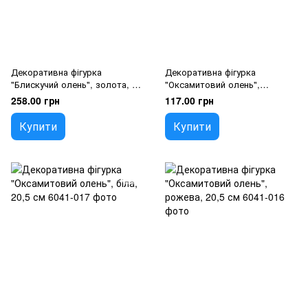
Декоративна фігурка
Декоративна фігурка
"Блискучий олень", золота, 36
"Оксамитовий олень",
см
коричнева, 20,5 см
258.00 грн
117.00 грн
Купити
Купити