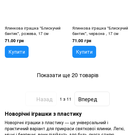
Ялинкова іграшка "Блискучий
Ялинкова іграшка "Блискучий
бантик", рожева, 17 см
бантик", червона , 17 см
71.00 грн
71.00 грн
Купити
Купити
Показати ще 20 товарів
Назад
Вперед
1
з 11
Новорічні іграшки з пластику
Новорічні іграшки з пластику — це універсальний і
практичний варіант для прикраси святкової ялинки. Легкі,
міцні і безпечні, вони підійдуть для будь-якого стилю