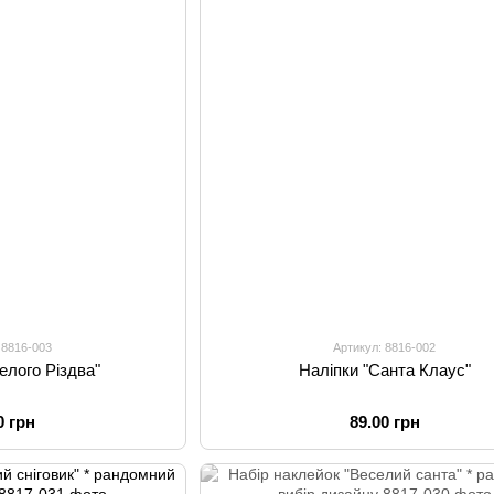
 8816-003
Артикул: 8816-002
елого Різдва"
Наліпки "Санта Клаус"
0 грн
89.00 грн