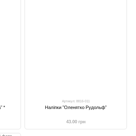
Артикул: 8816-011
" *
Наліпки "Оленятко Рудольф"
43.00 грн