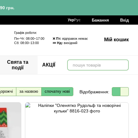
90 грн.
Бажання
Вхід
Укр
Рус
Графік роботи:
Пн–Чт: 08:00–17:00 ❌
Пт:
відправок немає
Мій кошик
Сб: 08:00–13:00 💤
Нд:
вихідний
Свята та
АКЦІЇ
події
дорожчі
за назвою
спочатку нові
Відображення: