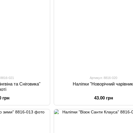
 8816-021
Артикул: 8816-020
нгвіна та Сніговика"
Наліпки "Новорічний чарівник
лоті
0 грн
43.00 грн