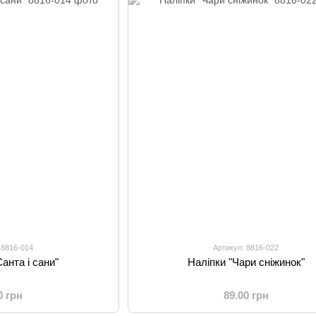
 8816-014
Артикул: 8816-022
анта і сани"
Наліпки "Чари сніжинок"
0 грн
89.00 грн