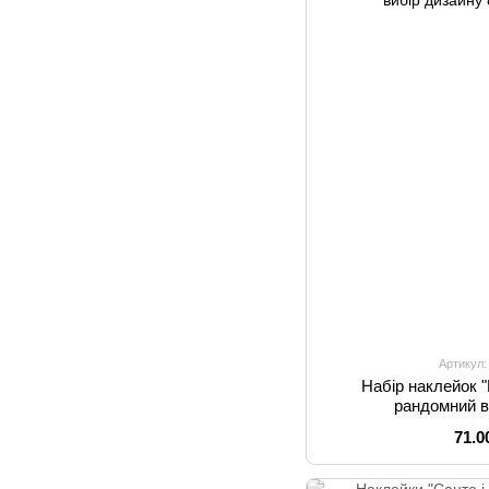
Артикул:
Набір наклейок "
рандомний в
71.0