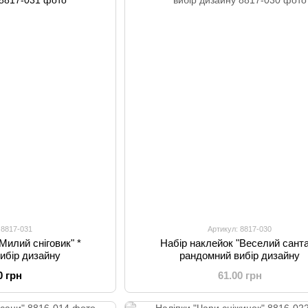
 8817-031
Артикул: 8817-030
Милий сніговик" *
Набір наклейок "Веселий санта
ибір дизайну
рандомний вибір дизайну
0 грн
61.00 грн