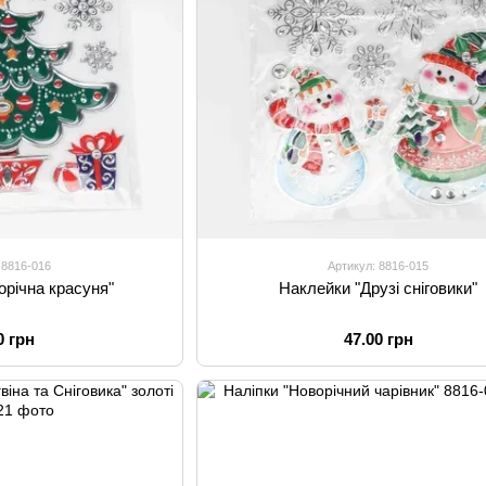
 8816-016
Артикул: 8816-015
орічна красуня"
Наклейки "Друзі сніговики"
0 грн
47.00 грн