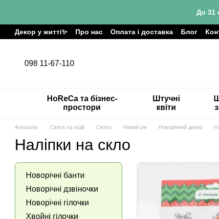
Перейти до основного контенту
До 31 
Декор у житті✨
Про нас
Оплата і доставка
Блог
Кон
098 11-67-110
HoReCa та бізнес-
Штучні
Ш
простори
квіти
4seasons
Свята та події
Свята
Новий рік
Новорічний декор
Н
Наліпки на скло
Новорічні банти
Новорічні дзвіночки
Новорічні гілочки
Хвойні гілочки