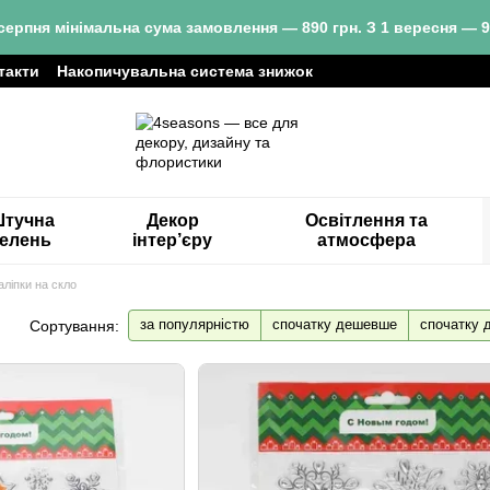
серпня мінімальна сума замовлення — 890 грн. З 1 вересня — 9
такти
Накопичувальна система знижок
тучна
Декор
Освітлення та
зелень
інтер’єру
атмосфера
аліпки на скло
за популярністю
спочатку дешевше
спочатку 
Сортування: