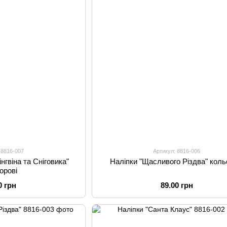
 8816-007
Артикул: 8816-006
нгвіна та Сніговика"
Наліпки "Щасливого Різдва" коль
орові
0 грн
89.00 грн