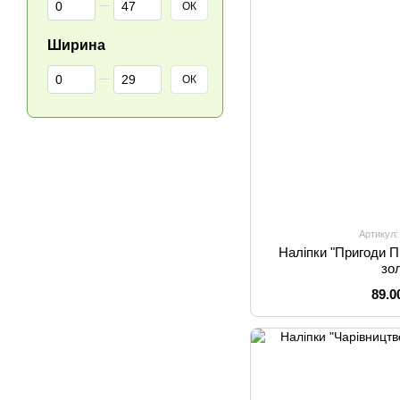
ОК
Ширина
Від Ширина
До Ширина
ОК
Артикул:
Наліпки "Пригоди Пі
зо
89.0