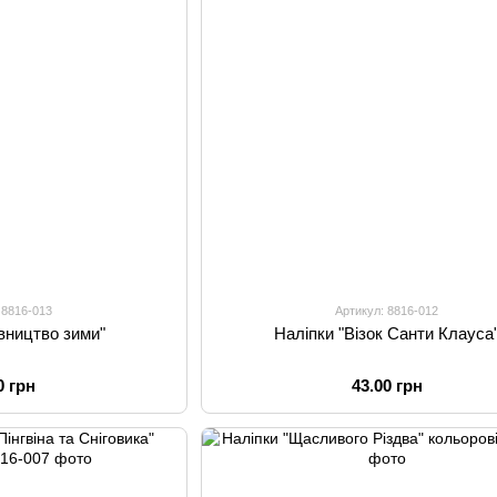
 8816-013
Артикул: 8816-012
івництво зими"
Наліпки "Візок Санти Клауса
0 грн
43.00 грн