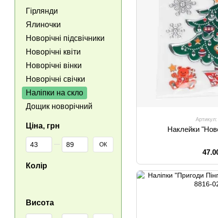
Гірлянди
Ялиночки
Новорічні підсвічники
Новорічні квіти
Новорічні вінки
Новорічні свічки
Наліпки на скло
Дощик новорічний
Артикул:
Ціна, грн
Наклейки "Нов
Від Ціна, грн
До Ціна, грн
ОК
47.0
Колір
Висота
Від Висота
До Висота