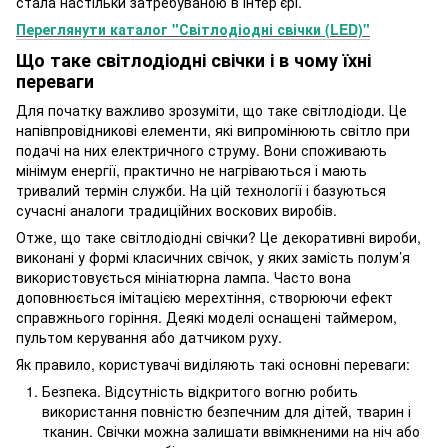
стала настільки затребуваною в інтер’єрі.
Переглянути каталог "Світлодіодні свічки (LED)"
Що таке світлодіодні свічки і в чому їхні
переваги
Для початку важливо зрозуміти, що таке світлодіоди. Це
напівпровідникові елементи, які випромінюють світло при
подачі на них електричного струму. Вони споживають
мінімум енергії, практично не нагріваються і мають
тривалий термін служби. На цій технології і базуються
сучасні аналоги традиційних воскових виробів.
Отже, що таке світлодіодні свічки? Це декоративні вироби,
виконані у формі класичних свічок, у яких замість полум’я
використовується мініатюрна лампа. Часто вона
доповнюється імітацією мерехтіння, створюючи ефект
справжнього горіння. Деякі моделі оснащені таймером,
пультом керування або датчиком руху.
Як правило, користувачі виділяють такі основні переваги:
Безпека. Відсутність відкритого вогню робить
використання повністю безпечним для дітей, тварин і
тканин. Свічки можна залишати ввімкненими на ніч або