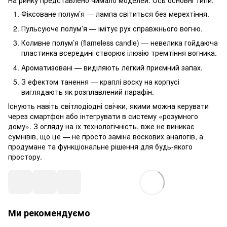
На ринку представлено чимало моделей. Ось основні типи:
Фіксоване полум’я — лампа світиться без мерехтіння.
Пульсуюче полум’я — імітує рух справжнього вогню.
Коливне полум’я (flameless candle) — невелика гойдаюча
пластинка всередині створює ілюзію тремтіння вогника.
Ароматизовані — виділяють легкий приємний запах.
З ефектом танення — краплі воску на корпусі
виглядають як розплавлений парафін.
Існують навіть світлодіодні свічки, якими можна керувати
через смартфон або інтегрувати в систему «розумного
дому». З огляду на їх технологічність, вже не виникає
сумнівів, що це — не просто заміна воскових аналогів, а
продумане та функціональне рішення для будь-якого
простору.
Ми рекомендуємо