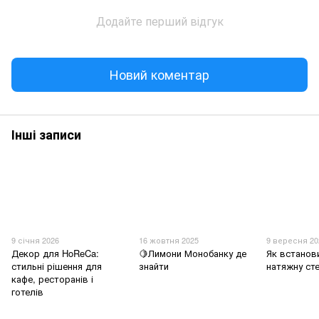
Додайте перший відгук
Новий коментар
Інші записи
9 січня 2026
16 жовтня 2025
9 вересня 20
Декор для HoReCa:
🍋Лимони Монобанку де
Як встанов
стильні рішення для
знайти
натяжну ст
кафе, ресторанів і
готелів