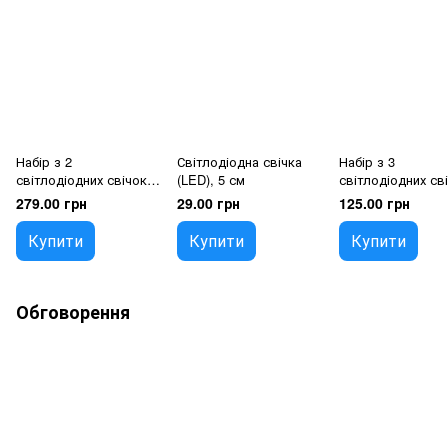
Набір з 2
Світлодіодна свічка
Набір з 3
світлодіодних свічок
(LED), 5 см
світлодіодних св
(LED), білий, 26 см
(LED), айворі, 6,
279.00 грн
29.00 грн
125.00 грн
Купити
Купити
Купити
Обговорення