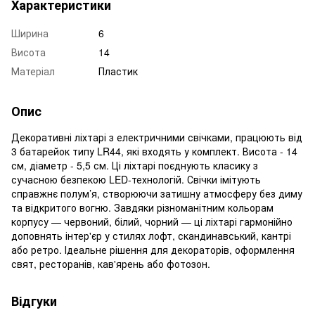
Характеристики
Ширина
6
Висота
14
Матеріал
Пластик
Опис
Декоративні ліхтарі з електричними свічками, працюють від
3 батарейок типу LR44, які входять у комплект. Висота - 14
см, діаметр - 5,5 см. Ці ліхтарі поєднують класику з
сучасною безпекою LED-технологій. Свічки імітують
справжнє полум’я, створюючи затишну атмосферу без диму
та відкритого вогню. Завдяки різноманітним кольорам
корпусу — червоний, білий, чорний — ці ліхтарі гармонійно
доповнять інтер'єр у стилях лофт, скандинавський, кантрі
або ретро. Ідеальне рішення для декораторів, оформлення
свят, ресторанів, кав'ярень або фотозон.
Відгуки