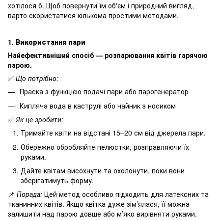
хотілося б. Щоб повернути їм об'єм і природний вигляд,
варто скористатися кількома простими методами.
1. Використання пари
Найефективніший спосіб — розпарювання квітів гарячою
парою.
✅
Що потрібно:
Праска з функцією подачі пари або парогенератор
Кипляча вода в каструлі або чайник з носиком
✅
Як це зробити:
Тримайте квіти на відстані 15–20 см від джерела пари.
Обережно обробляйте пелюстки, розправляючи їх
руками.
Дайте квітам висохнути та охолонути, поки вони
зберігатимуть форму.
📌
Порада:
Цей метод особливо підходить для латексних та
тканинних квітів. Якщо квітка дуже зім’ялася, її можна
залишити над парою довше або м’яко вирівняти руками.