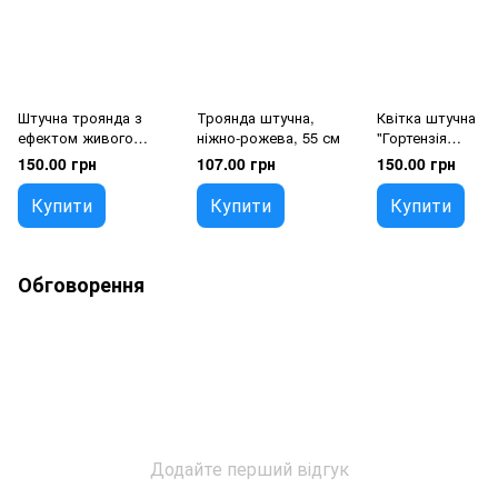
Штучна троянда з
Троянда штучна,
Квітка штучна
ефектом живого
ніжно-рожева, 55 см
"Гортензія
дотику, червона, 50 см
двокольорова"
150.00 грн
107.00 грн
150.00 грн
Купити
Купити
Купити
Обговорення
Додайте перший відгук