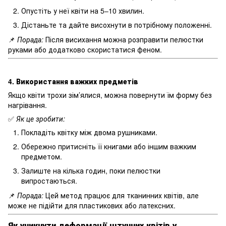
Опустіть у неї квіти на 5–10 хвилин.
Дістаньте та дайте висохнути в потрібному положенні.
📌
Порада:
Після висихання можна розправити пелюстки
руками або додатково скористатися феном.
4. Використання важких предметів
Якщо квіти трохи зім’ялися, можна повернути їм форму без
нагрівання.
✅
Як це зробити:
Покладіть квітку між двома рушниками.
Обережно притисніть її книгами або іншим важким
предметом.
Залиште на кілька годин, поки пелюстки
випростаються.
📌
Порада:
Цей метод працює для тканинних квітів, але
може не підійти для пластикових або латексних.
Як уникнути деформації штучних квітів у