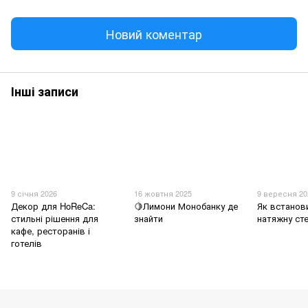
Новий коментар
Інші записи
9 січня 2026
16 жовтня 2025
9 вересня 20
Декор для HoReCa:
🍋Лимони Монобанку де
Як встанов
стильні рішення для
знайти
натяжну ст
кафе, ресторанів і
готелів