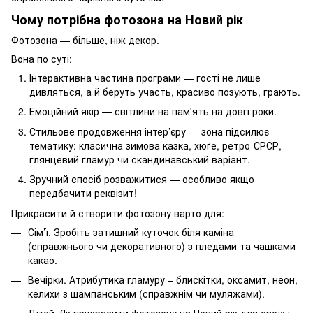
Чому потрібна фотозона на Новий рік
Фотозона — більше, ніж декор.
Вона по суті:
Інтерактивна частина програми — гості не лише
дивляться, а й беруть участь, красиво позують, грають.
Емоційний якір — світлини на пам'ять на довгі роки.
Стильове продовження інтер’єру — зона підсилює
тематику: класична зимова казка, хюґе, ретро-СРСР,
глянцевий гламур чи скандинавський варіант.
Зручний спосіб розважитися — особливо якщо
передбачити реквізит!
Прикрасити й створити фотозону варто для:
Сім’ї. Зробіть затишний куточок біля каміна
(справжнього чи декоративного) з пледами та чашками
какао.
Вечірки. Атрибутика гламуру – блискітки, оксамит, неон,
келихи з шампанським (справжнім чи муляжами).