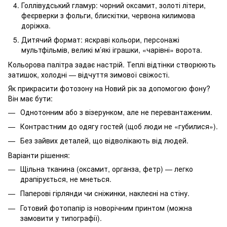
Голлівудський гламур: чорний оксамит, золоті літери,
феєрверки з фольги, блискітки, червона килимова
доріжка.
Дитячий формат: яскраві кольори, персонажі
мультфільмів, великі м’які іграшки, «чарівні» ворота.
Кольорова палітра задає настрій. Теплі відтінки створюють
затишок, холодні — відчуття зимової свіжості.
Як прикрасити фотозону на Новий рік за допомогою фону?
Він має бути:
Однотонним або з візерунком, але не перевантаженим.
Контрастним до одягу гостей (щоб люди не «губилися»).
Без зайвих деталей, що відволікають від людей.
Варіанти рішення:
Щільна тканина (оксамит, органза, фетр) — легко
драпірується, не мнеться.
Паперові гірлянди чи сніжинки, наклеєні на стіну.
Готовий фотопапір із новорічним принтом (можна
замовити у типографії).