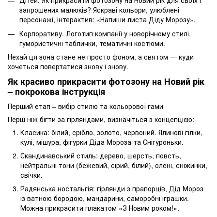
Дітей. Як прикрасити фотозону на Новий рік для своїх і
запрошених малюків? Яскраві кольори, улюблені
персонажі, інтерактив: «Напиши листа Діду Морозу».
Корпоративу. Логотип компанії у новорічному стилі,
гумористичні таблички, тематичні костюми.
Нехай ця зона стане не просто фоном, а святом — куди
хочеться повертатися знову і знову.
Як красиво прикрасити фотозону на Новий рік
– покрокова інструкція
Перший етап – вибір стилю та кольорової гами
Перш ніж бігти за гірляндами, визначіться з концепцією:
Класика: білий, срібло, золото, червоний. Ялинові гілки,
кулі, мішура, фігурки Діда Мороза та Снігуроньки.
Скандинавський стиль: дерево, шерсть, повсть,
нейтральні тони (бежевий, сірий, білий), олені, сніжинки,
свічки.
Радянська ностальгія: гірлянди з прапорців, Дід Мороз
із ватною бородою, мандарини, саморобні іграшки.
Можна прикрасити плакатом «З Новим роком!».