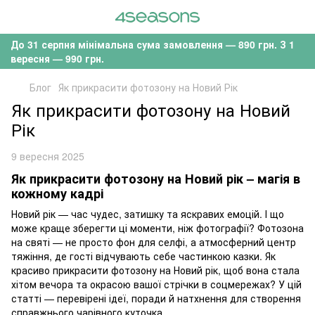
До 31 серпня мінімальна сума замовлення — 890 грн. З 1
вересня — 990 грн.
Блог
Як прикрасити фотозону на Новий Рік
Як прикрасити фотозону на Новий
Рік
9 вересня 2025
Як прикрасити фотозону на Новий рік – магія в
кожному кадрі
Новий рік — час чудес, затишку та яскравих емоцій. І що
може краще зберегти ці моменти, ніж фотографії? Фотозона
на святі — не просто фон для селфі, а атмосферний центр
тяжіння, де гості відчувають себе частинкою казки. Як
красиво прикрасити фотозону на Новий рік, щоб вона стала
хітом вечора та окрасою вашої стрічки в соцмережах? У цій
статті — перевірені ідеї, поради й натхнення для створення
справжнього чарівного куточка.