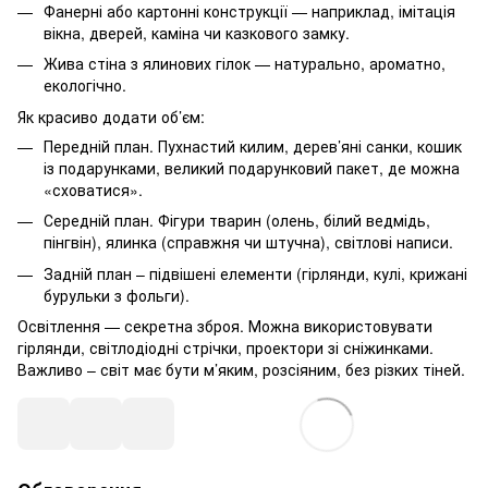
Фанерні або картонні конструкції — наприклад, імітація
вікна, дверей, каміна чи казкового замку.
Жива стіна з ялинових гілок — натурально, ароматно,
екологічно.
Як красиво додати об’єм:
Передній план. Пухнастий килим, дерев’яні санки, кошик
із подарунками, великий подарунковий пакет, де можна
«сховатися».
Середній план. Фігури тварин (олень, білий ведмідь,
пінгвін), ялинка (справжня чи штучна), світлові написи.
Задній план – підвішені елементи (гірлянди, кулі, крижані
бурульки з фольги).
Освітлення — секретна зброя. Можна використовувати
гірлянди, світлодіодні стрічки, проектори зі сніжинками.
Важливо – світ має бути м’яким, розсіяним, без різких тіней.