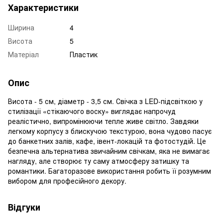
Характеристики
Ширина
4
Висота
5
Матеріал
Пластик
Опис
Висота - 5 см, діаметр - 3,5 см. Свічка з LED-підсвіткою у
стилізації «стікаючого воску» виглядає напрочуд
реалістично, випромінюючи тепле живе світло. Завдяки
легкому корпусу з блискучою текстурою, вона чудово пасує
до банкетних залів, кафе, івент-локацій та фотостудій. Це
безпечна альтернатива звичайним свічкам, яка не вимагає
нагляду, але створює ту саму атмосферу затишку та
романтики. Багаторазове використання робить її розумним
вибором для професійного декору.
Відгуки