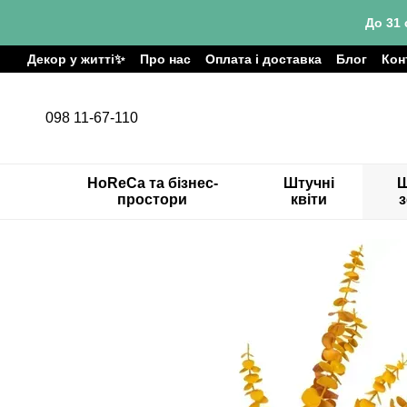
Перейти до основного контенту
До 31 
Декор у житті✨
Про нас
Оплата і доставка
Блог
Кон
098 11-67-110
HoReCa та бізнес-
Штучні
Ш
простори
квіти