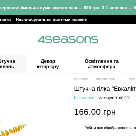
серпня мінімальна сума замовлення — 890 грн. З 1 вересня — 9
такти
Накопичувальна система знижок
тучна
Декор
Освітлення та
зелень
інтер’єру
атмосфера
4seasons
Штучна зелень
Штучн
Штучна гілка "Евкаліп
В наявності
Артикул: 9160-001
166.00 грн
Увійти
для відображення нак
%