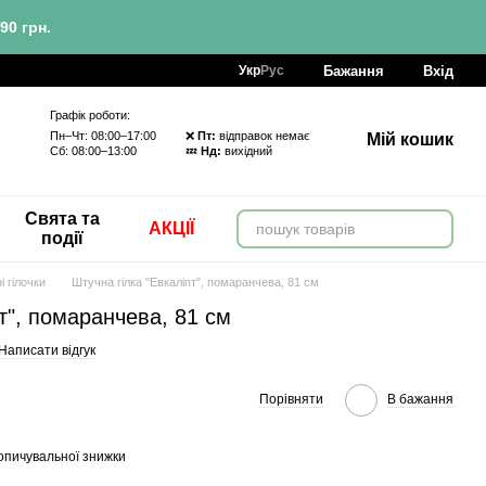
90 грн.
Бажання
Вхід
Укр
Рус
Графік роботи:
Пн–Чт: 08:00–17:00 ❌
Пт:
відправок немає
Мій кошик
Сб: 08:00–13:00 💤
Нд:
вихідний
Свята та
АКЦІЇ
події
і гілочки
Штучна гілка "Евкаліпт", помаранчева, 81 см
т", помаранчева, 81 см
Написати відгук
Порівняти
В бажання
опичувальної знижки