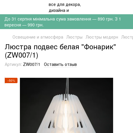
До 31 серпня мінімальна сума замовлення — 890 грн. З 1
вересня — 990 грн.
Освещение и атмосфера
Люстры
Люстры модерн
Люстр
Люстра подвес белая "Фонарик"
(ZW007/1)
Артикул:
ZW007/1
Оставить отзыв
−50%