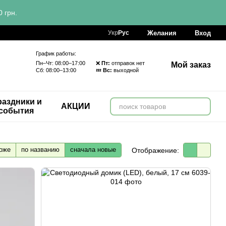
 грн.
Желания
Вход
Укр
Рус
График работы:
Пн–Чт: 08:00–17:00 ❌
Пт:
отправок нет
Мой заказ
Сб: 08:00–13:00 💤
Вс:
выходной
аздники и
АКЦИИ
события
оже
по названию
сначала новые
Отображение: