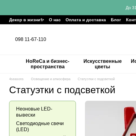
Перейти к основному контенту
До 3
Декор в жизни✨
О нас
Оплата и доставка
Блог
Кон
098 11-67-110
HoReCa и бизнес-
Искусственные
И
пространства
цветы
4seasons
Освещение и атмосфера
Статуэтки с подсветкой
Статуэтки с подсветкой
Неоновые LED-
вывески
Светодиодные свечи
(LED)