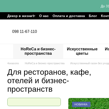
Перейти к основному контенту
До 3
Декор в жизни✨
О нас
Оплата и доставка
Блог
Кон
098 11-67-110
HoReCa и бизнес-
Искусственные
И
пространства
цветы
4seasons
HoReCa и бизнес-пространства
Искусственный газон без уход
Для ресторанов, кафе,
отелей и бизнес-
пространств
НОВИНКА