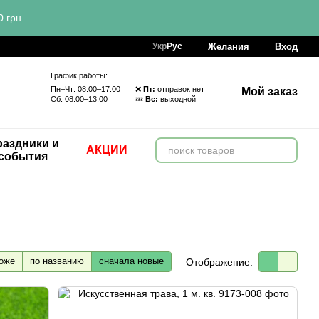
 грн.
Желания
Вход
Укр
Рус
График работы:
Пн–Чт: 08:00–17:00 ❌
Пт:
отправок нет
Мой заказ
Сб: 08:00–13:00 💤
Вс:
выходной
аздники и
АКЦИИ
события
оже
по названию
сначала новые
Отображение: