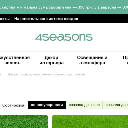
1 серпня мінімальна сума замовлення — 890 грн. З 1 вересня — 990
такты
Накопительная система скидок
скусственная
Декор
Освещение и
Пр
зелень
интерьера
атмосфера
а
Для ресторанов, кафе, отелей и бизнес-пространств
по популярности
сначала дешевле
сначала дор
Сортировка: