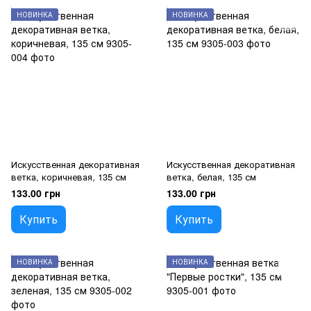
НОВИНКА
НОВИНКА
Искусственная декоративная
Искусственная декоративная
ветка, коричневая, 135 см
ветка, белая, 135 см
133.00 грн
133.00 грн
Купить
Купить
НОВИНКА
НОВИНКА