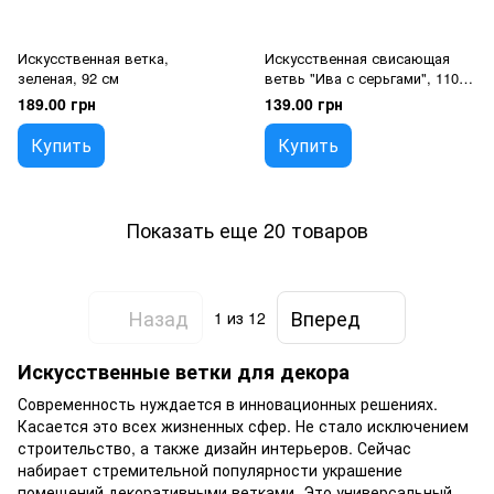
Искусственная ветка,
Искусственная свисающая
зеленая, 92 см
ветвь "Ива с серьгами", 110
см
189.00 грн
139.00 грн
Купить
Купить
Показать еще 20 товаров
Назад
Вперед
1
из 12
Искусственные ветки для декора
Современность нуждается в инновационных решениях.
Касается это всех жизненных сфер. Не стало исключением
строительство, а также дизайн интерьеров. Сейчас
набирает стремительной популярности украшение
помещений декоративными ветками. Это универсальный