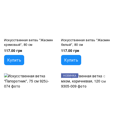
Искусственная ветвь "Жасмин
Искусственная ветвь "Жасмин
кремовый", 80 см
белый", 80 см
117.00 грн
117.00 грн
Купить
Купить
НОВИНКА