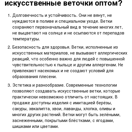
искусственные веточки оптом?
Долговечность и устойчивость. Они не вянут, не
нуждаются в поливе и специальном уходе. Ветки
сохраняют первоначальный вид в течение многих лет,
не выцветают на солнце и не осыпаются от перепадов
температуры.
Безопасность для здоровья. Ветки, исполненные из
искусственных материалов, не вызывают аллергических
реакций, что особенно важно для людей с повышенной
чувствительностью к пыльце и другим аллергенам. Не
привлекают насекомых и не создают условий для
образования плесени.
Эстетика и разнообразие. Современные технологии
позволяют создавать искусственные ветки, которые
практически невозможно отличить от настоящих. В
продаже доступны изделия с имитацией берёзы,
сакуры, эвкалипта, хвои, лаванды, хлопка, оливы и
многих других растений. Ветки могут быть зелёными,
заснеженными, покрытыми блёстками, с ягодами,
шишками или цветами.