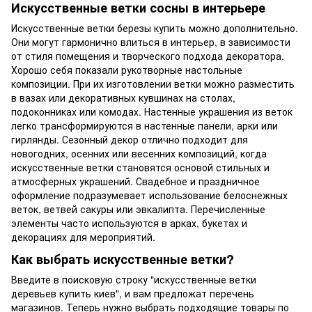
Искусственные ветки сосны в интерьере
Искусственные ветки березы купить можно дополнительно.
Они могут гармонично влиться в интерьер, в зависимости
от стиля помещения и творческого подхода декоратора.
Хорошо себя показали рукотворные настольные
композиции. При их изготовлении ветки можно разместить
в вазах или декоративных кувшинах на столах,
подоконниках или комодах. Настенные украшения из веток
легко трансформируются в настенные панели, арки или
гирлянды. Сезонный декор отлично подходит для
новогодних, осенних или весенних композиций, когда
искусственные ветки становятся основой стильных и
атмосферных украшений. Свадебное и праздничное
оформление подразумевает использование белоснежных
веток, ветвей сакуры или эвкалипта. Перечисленные
элементы часто используются в арках, букетах и
декорациях для мероприятий.
Как выбрать искусственные ветки?
Введите в поисковую строку "искусственные ветки
деревьев купить киев", и вам предложат перечень
магазинов. Теперь нужно выбрать подходящие товары по