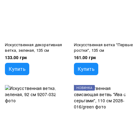
Искусственная декоративная
Искусственная ветка "Первые
ветка, зеленая, 135 см
ростки", 135 см
133.00 грн
161.00 грн
Купить
Купить
НОВИНКА