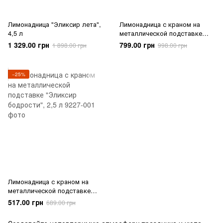
Лимонадница "Эликсир лета",
Лимонадница с краном на
4,5 л
металлической подставке
"Освежающий источник", 5,5 л
1 329.00 грн
799.00 грн
1 898.00 грн
998.00 грн
−25%
Лимонадница с краном на
металлической подставке
"Эликсир бодрости", 2,5 л
517.00 грн
689.00 грн