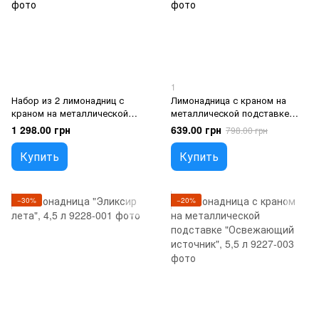
1
Набор из 2 лимонадниц с
Лимонадница с краном на
краном на металлической
металлической подставке
подставке "Эликсир
"Питательная прохлада", 3,8 л
1 298.00 грн
639.00 грн
798.00 грн
бодрости", 2,5 л
Купить
Купить
−30%
−20%