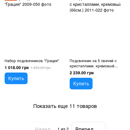
Набор подсвечников "Грация"
Подсвечник на 5 свечей с
кристаллами, кремовый
1 018.00 грн
1 453.00 грн
(66см.)
2 239.00 грн
Купить
Купить
Показать еще 11 товаров
Назад
Вперед
1
из 2