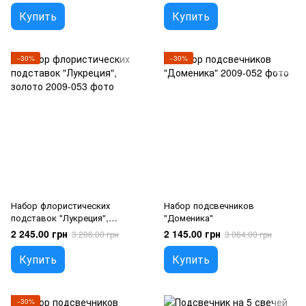
Купить
Купить
−30%
−30%
Набор флористических
Набор подсвечников
подставок "Лукреция",
"Доменика"
золото
2 245.00 грн
2 145.00 грн
3 206.00 грн
3 064.00 грн
Купить
Купить
−30%