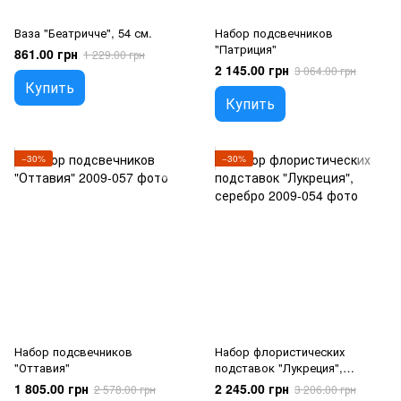
Ваза "Беатричче", 54 см.
Набор подсвечников
"Патриция"
861.00 грн
1 229.00 грн
2 145.00 грн
3 064.00 грн
Купить
Купить
−30%
−30%
Набор подсвечников
Набор флористических
"Оттавия"
подставок "Лукреция",
серебро
1 805.00 грн
2 245.00 грн
2 578.00 грн
3 206.00 грн