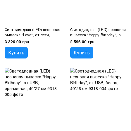
Светодиодная (LED) неоновая
Светодиодная (LED) неоновая
вывеска "Love", от сети,
вывеска "Happy Birthday", от
розовая, 70*37 см
USB, оранжевая, 40*27 см
3 326.00 грн
2 596.00 грн
Купить
Купить