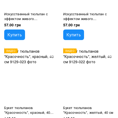
Искусственный тюльпан с
Искусственный тюльпан с
эффектом живого
эффектом живого
прикосновения, кремово-
прикосновения, оранжевый,
57.00 грн
57.00 грн
розовый, 45 см
45 см
Купить
Купить
ВИДЕО
ВИДЕО
Букет тюльпанов
Букет тюльпанов
"Красочность", красный, 40
"Красочность", желтый, 40 см
см