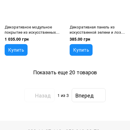
Декоративное модульное
Декоративная панель из
покрытие из искусственных
искусственной зелени и лозы
листьев "Плющ", 100*200 см
"Фикус", 36*120 см
1 035.00 грн
385.00 грн
Купить
Купить
Показать еще 20 товаров
Назад
Вперед
1
из 3