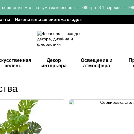
1 серпня мінімальна сума замовлення — 890 грн. З 1 вересня — 990
такты
Накопительная система скидок
скусственная
Декор
Освещение и
Пр
зелень
интерьера
атмосфера
ства