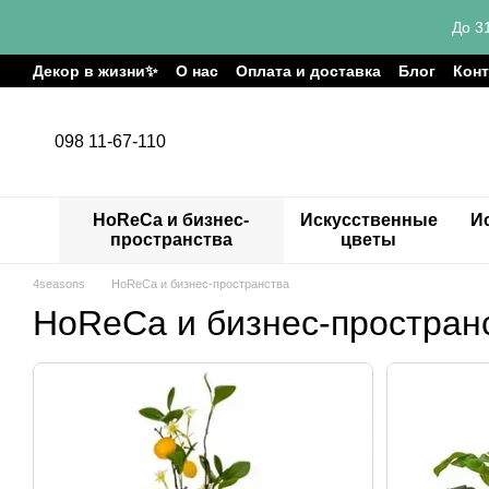
Перейти к основному контенту
До 3
Декор в жизни✨
О нас
Оплата и доставка
Блог
Кон
098 11-67-110
HoReCa и бизнес-
Искусственные
И
пространства
цветы
4seasons
HoReCa и бизнес-пространства
HoReCa и бизнес-простран