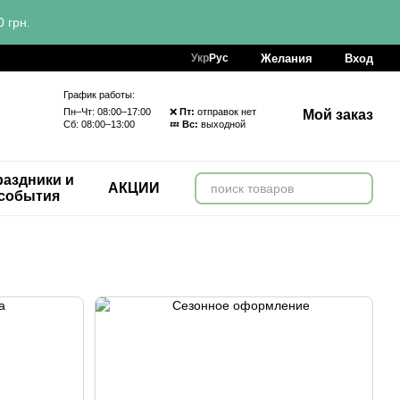
 грн.
Желания
Вход
Укр
Рус
График работы:
Пн–Чт: 08:00–17:00 ❌
Пт:
отправок нет
Мой заказ
Сб: 08:00–13:00 💤
Вс:
выходной
аздники и
АКЦИИ
события