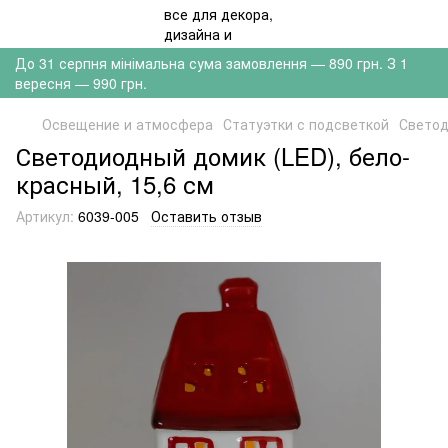
До 31 серпня мінімальна сума замовлення — 890 грн. З 1
вересня — 990 грн.
Освещение и атмосфера
Статуэтки с подсветкой
Светод
Светодиодный домик (LED), бело-
красный, 15,6 см
Артикул:
6039-005
Оставить отзыв