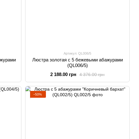
Артикул: QL006/5
ажурами
Люстра золотая с 5 бежевыми абажурами
(QL006/5)
2 188.00 грн
4 376.00 грн
−50%