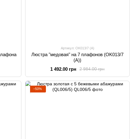
Артикул: OK013/7 (A)
плафона
Люстра "медовая" на 7 плафонов (OK013/7
(A))
1 492.00 грн
2 984.00 грн
−50%