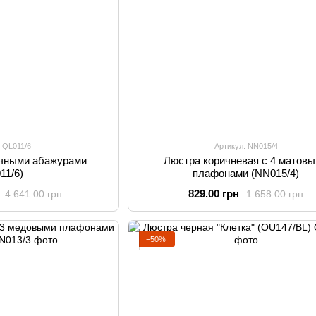
: QL011/6
Артикул: NN015/4
очными абажурами
Люстра коричневая с 4 матов
11/6)
плафонами (NN015/4)
829.00 грн
4 641.00 грн
1 658.00 грн
−50%