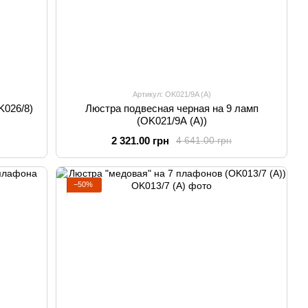
Артикул: OK021/9A (A)
K026/8)
Люстра подвесная черная на 9 ламп
(OK021/9A (A))
2 321.00 грн
4 641.00 грн
−50%