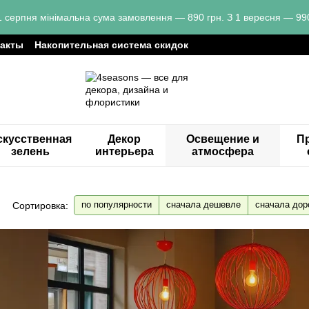
1 серпня мінімальна сума замовлення — 890 грн. З 1 вересня — 990
такты
Накопительная система скидок
скусственная
Декор
Освещение и
Пр
зелень
интерьера
атмосфера
по популярности
сначала дешевле
сначала дор
Сортировка: