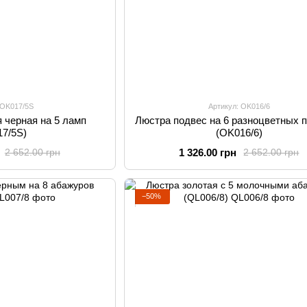
 OK017/5S
Артикул: OK016/6
 черная на 5 ламп
Люстра подвес на 6 разноцветных 
17/5S)
(OK016/6)
1 326.00 грн
2 652.00 грн
2 652.00 грн
−50%