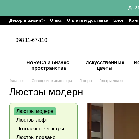
Перейти к основному контенту
До 3
Декор в жизни✨
О нас
Оплата и доставка
Блог
Кон
098 11-67-110
HoReCa и бизнес-
Искусственные
И
пространства
цветы
4seasons
Освещение и атмосфера
Люстры
Люстры модерн
Люстры модерн
Люстры модерн
Люстры лофт
Потолочные люстры
Люстры прованс