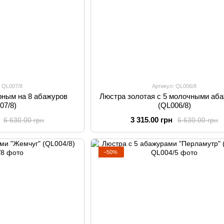
: QL007/8
Артикул: QL006/8
рным на 8 абажуров
Люстра золотая с 5 молочными аб
07/8)
(QL006/8)
3 315.00 грн
6 630.00 грн
6 630.00 грн
−50%