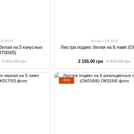
: MT003/5
Артикул: OK026/8
белая на 5 конусных
Люстра подвес белая на 8 ламп (O
MT003/5)
2 155.00 грн
2 321.00 грн
4 310.00 грн
−50%