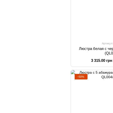
Артикул
Люстра белая с че
(QL0
3 315.00 грн
−50%