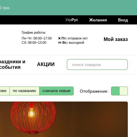
 грн.
Желания
Вход
Укр
Рус
График работы:
Пн–Чт: 08:00–17:00 ❌
Пт:
отправок нет
Мой заказ
Сб: 08:00–13:00 💤
Вс:
выходной
аздники и
АКЦИИ
события
оже
по названию
сначала новые
Отображение: