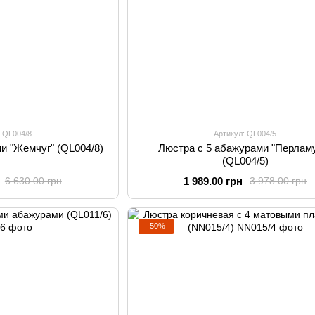
: QL004/8
Артикул: QL004/5
и "Жемчуг" (QL004/8)
Люстра с 5 абажурами "Перлам
(QL004/5)
1 989.00 грн
6 630.00 грн
3 978.00 грн
−50%