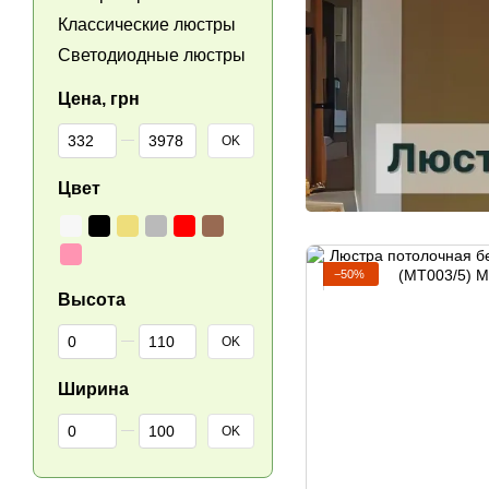
Классические люстры
Светодиодные люстры
Цена, грн
От Цена, грн
До Цена, грн
OK
Цвет
−50%
Высота
От Высота
До Высота
OK
Ширина
От Ширина
До Ширина
OK