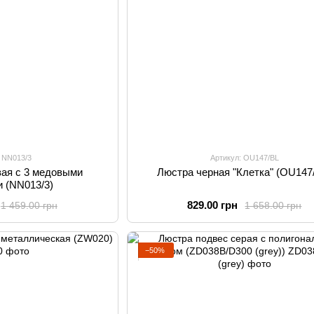
: NN013/3
Артикул: OU147/BL
вая с 3 медовыми
Люстра черная "Клетка" (OU147
 (NN013/3)
829.00 грн
1 459.00 грн
1 658.00 грн
−50%