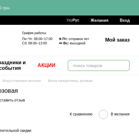
 грн.
Желания
Вход
Укр
Рус
График работы:
Пн–Чт: 08:00–17:00 ❌
Пт:
отправок нет
Мой заказ
Сб: 08:00–13:00 💤
Вс:
выходной
аздники и
АКЦИИ
события
Искусственные веточки
Ветка папоротника, розовая
озовая
ставить отзыв
К сравнению
В желания
пительной скидки