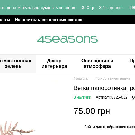
1 серпня мінімальна сума замовлення — 890 грн. З 1 вересня — 990
такты
Накопительная система скидок
скусственная
Декор
Освещение и
Пр
зелень
интерьера
атмосфера
4seasons
Искусственная зелень
Ветка папоротника, р
В наличии
Артикул: 8725-012
О
75.00 грн
Войти
для отображения нако
%