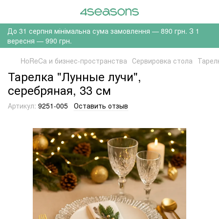
До 31 серпня мінімальна сума замовлення — 890 грн. З 1
вересня — 990 грн.
HoReCa и бизнес-пространства
Сервировка стола
Тарел
Тарелка "Лунные лучи",
серебряная, 33 см
Артикул:
9251-005
Оставить отзыв