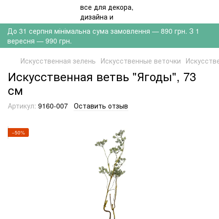
До 31 серпня мінімальна сума замовлення — 890 грн. З 1
вересня — 990 грн.
Искусственная зелень
Искусственные веточки
Искусстве
Искусственная ветвь "Ягоды", 73
см
Артикул:
9160-007
Оставить отзыв
−50%