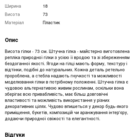
Ширина
18
Висота
73
Матеріал
Пластик
Опис
Висота гілки - 73 см. Штучна гілка - майстерно виготовлена
репліка природної гілки з усією її вродою та зі збереженням
бездоганної якості. Ягоди на гілці мають форму, текстуру і
відтінки, подібні до натуральних. Кожна деталь ретельно
пророблена, а стебла надають гнучкості та можливості
моделювання гілки в потрібному положенні. Штучна гілка є
чудовою альтернативою живим рослинам, оскільки вона
зберігає всю привабливість, має більш довговічні
властивості та можливість використання у різних
декоративних цілях. Чудово впишеться у декор будь-якого
приміщення, букетів, композицій чи аранжування інтер'єру,
додаючи природної свіжості та елегантності.
Відгуки