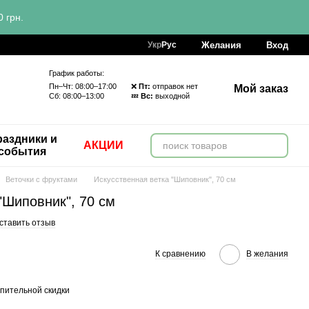
 грн.
Желания
Вход
Укр
Рус
График работы:
Пн–Чт: 08:00–17:00 ❌
Пт:
отправок нет
Мой заказ
Сб: 08:00–13:00 💤
Вс:
выходной
аздники и
АКЦИИ
события
Веточки с фруктами
Искусственная ветка "Шиповник", 70 см
"Шиповник", 70 см
ставить отзыв
К сравнению
В желания
пительной скидки