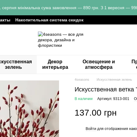
1 серпня мінімальна сума замовлення — 890 грн. З 1 вересня — 990
такты
Накопительная система скидок
скусственная
Декор
Освещение и
Пр
зелень
интерьера
атмосфера
4seasons
Искусственная зелень
Искусственная ветка 
В наличии
Артикул: 9313-001
О
137.00 грн
Войти
для отображения нако
%