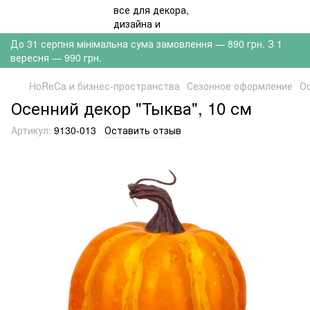
До 31 серпня мінімальна сума замовлення — 890 грн. З 1
вересня — 990 грн.
HoReCa и бизнес-пространства
Сезонное оформление
О
Осенний декор "Тыква", 10 см
Артикул:
9130-013
Оставить отзыв