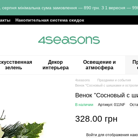
1 серпня мінімальна сума замовлення — 890 грн. З 1 вересня — 990
такты
Накопительная система скидок
скусственная
Декор
Освещение и
Пр
зелень
интерьера
атмосфера
4seasons
Праздники и события
Венок "Сосновый с шишками и остроли
Венок "Сосновый с ш
В наличии
Артикул: 011NF
Оста
328.00 грн
Войти
для отображения нако
%