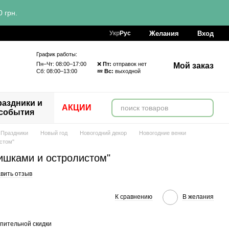
 грн.
Желания
Вход
Укр
Рус
График работы:
Пн–Чт: 08:00–17:00 ❌
Пт:
отправок нет
Мой заказ
Сб: 08:00–13:00 💤
Вс:
выходной
аздники и
АКЦИИ
события
Праздники
Новый год
Новогодний декор
Новогодние венки
стом"
ишками и остролистом"
вить отзыв
К сравнению
В желания
пительной скидки