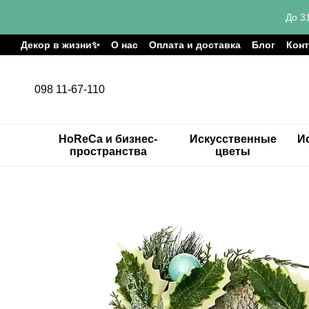
Перейти к основному контенту
До 3
Декор в жизни✨
О нас
Оплата и доставка
Блог
Кон
098 11-67-110
HoReCa и бизнес-
Искусственные
И
пространства
цветы