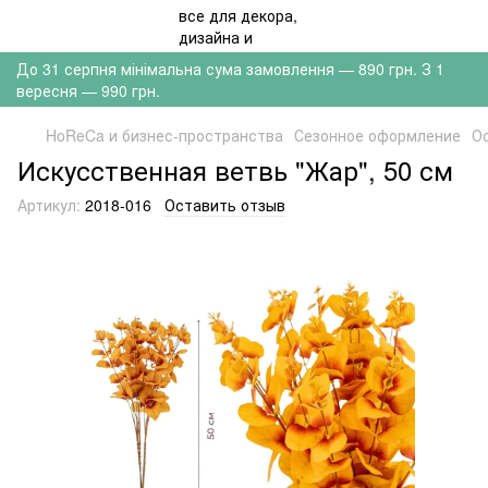
До 31 серпня мінімальна сума замовлення — 890 грн. З 1
вересня — 990 грн.
HoReCa и бизнес-пространства
Сезонное оформление
О
Искусственная ветвь "Жар", 50 см
Артикул:
2018-016
Оставить отзыв