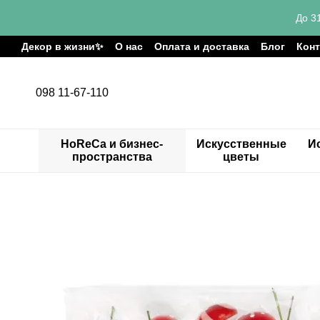
Перейти к основному контенту
До 3
Декор в жизни✨
О нас
Оплата и доставка
Блог
Кон
098 11-67-110
HoReCa и бизнес-
Искусственные
И
пространства
цветы