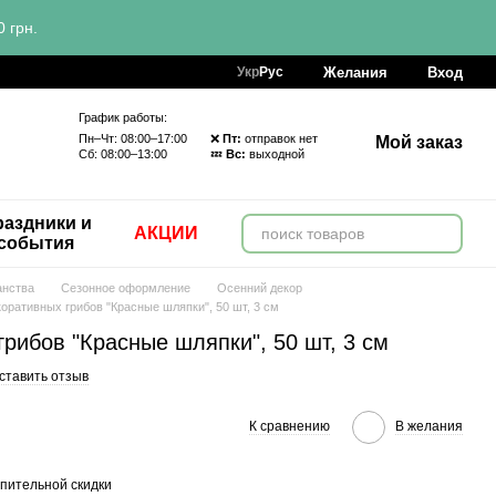
 грн.
Желания
Вход
Укр
Рус
График работы:
Пн–Чт: 08:00–17:00 ❌
Пт:
отправок нет
Мой заказ
Сб: 08:00–13:00 💤
Вс:
выходной
аздники и
АКЦИИ
события
анства
Сезонное оформление
Осенний декор
оративных грибов "Красные шляпки", 50 шт, 3 см
рибов "Красные шляпки", 50 шт, 3 см
ставить отзыв
К сравнению
В желания
пительной скидки