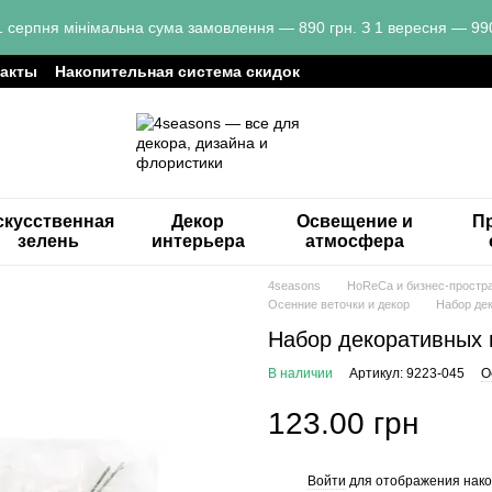
1 серпня мінімальна сума замовлення — 890 грн. З 1 вересня — 990
такты
Накопительная система скидок
скусственная
Декор
Освещение и
Пр
зелень
интерьера
атмосфера
4seasons
HoReCa и бизнес-простр
Осенние веточки и декор
Набор дек
Набор декоративных г
В наличии
Артикул: 9223-045
О
123.00 грн
Войти
для отображения нако
%