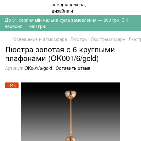
До 31 серпня мінімальна сума замовлення — 890 грн. З 1
вересня — 990 грн.
Освещение и атмосфера
Люстры
Люстры модерн
Люстр
Люстра золотая с 6 круглыми
плафонами (OK001/6/gold)
Артикул:
OK001/6/gold
Оставить отзыв
−50%