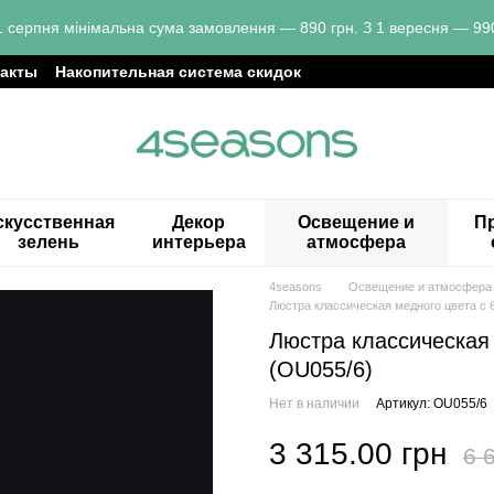
1 серпня мінімальна сума замовлення — 890 грн. З 1 вересня — 990
такты
Накопительная система скидок
скусственная
Декор
Освещение и
Пр
зелень
интерьера
атмосфера
4seasons
Освещение и атмосфера
Люстра классическая медного цвета с 
Люстра классическая 
(OU055/6)
Нет в наличии
Артикул: OU055/6
3 315.00 грн
6 