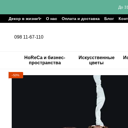
Перейти к основному контенту
До 3
Декор в жизни✨
О нас
Оплата и доставка
Блог
Кон
098 11-67-110
HoReCa и бизнес-
Искусственные
И
пространства
цветы
−50%