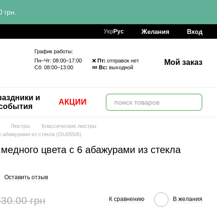
 грн.
Желания
Вход
Укр
Рус
График работы:
Пн–Чт: 08:00–17:00 ❌
Пт:
отправок нет
Мой заказ
Сб: 08:00–13:00 💤
Вс:
выходной
аздники и
АКЦИИ
события
Люстры
Классические люстры
6 абажурами из стекла (OU055/6)
медного цвета с 6 абажурами из стекла
Оставить отзыв
630.00 грн
К сравнению
В желания