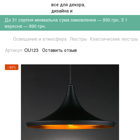
До 31 серпня мінімальна сума замовлення — 890 грн. З 1
вересня — 990 грн.
Освещение и атмосфера
Люстры
Классические люстры
Артикул:
OU123
Оставить отзыв
−50%