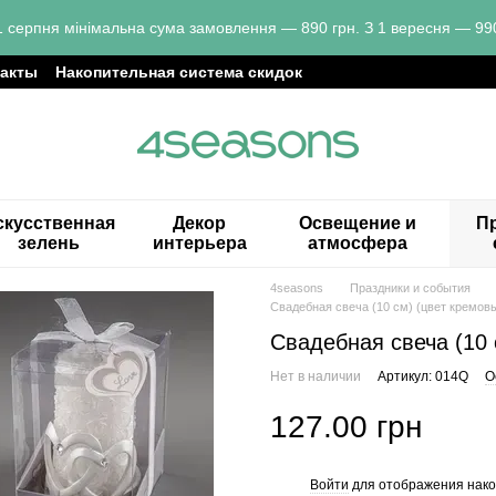
1 серпня мінімальна сума замовлення — 890 грн. З 1 вересня — 990
такты
Накопительная система скидок
скусственная
Декор
Освещение и
Пр
зелень
интерьера
атмосфера
4seasons
Праздники и события
Свадебная свеча (10 см) (цвет кремов
Свадебная свеча (10 
Нет в наличии
Артикул: 014Q
О
127.00 грн
Войти
для отображения нако
%