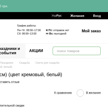
 грн.
Желания
Вход
Укр
Рус
График работы:
Пн–Чт: 08:00–17:00 ❌
Пт:
отправок нет
Мой заказ
Сб: 08:00–13:00 💤
Вс:
выходной
аздники и
АКЦИИ
события
Праздники
Свадьба
Свечи для свадьбы
ый, белый)
см) (цвет кремовый, белый)
ставить отзыв
К сравнению
В желания
пительной скидки