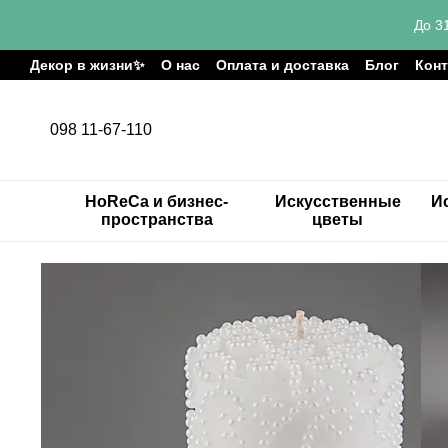
Перейти к основному контенту
До 3
Декор в жизни✨
О нас
Оплата и доставка
Блог
Кон
098 11-67-110
HoReCa и бизнес-
Искусственные
И
пространства
цветы