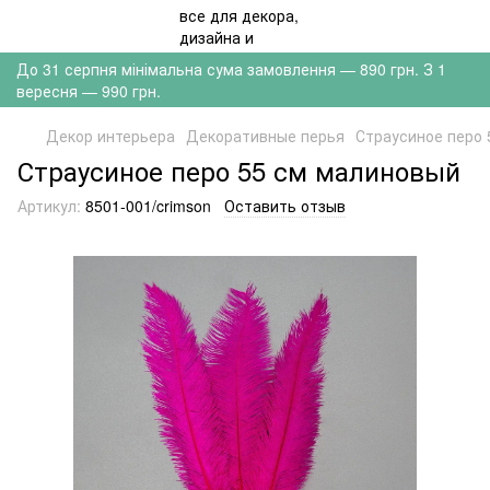
До 31 серпня мінімальна сума замовлення — 890 грн. З 1
вересня — 990 грн.
Декор интерьера
Декоративные перья
Страусиное перо 
Страусиное перо 55 см малиновый
Артикул:
8501-001/crimson
Оставить отзыв