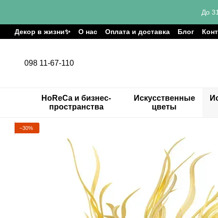
Перейти к основному контенту
До 3
Декор в жизни✨
О нас
Оплата и доставка
Блог
Кон
098 11-67-110
HoReCa и бизнес-
Искусственные
И
пространства
цветы
−30%