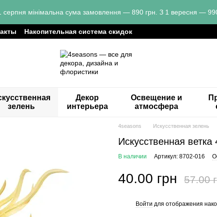
1 серпня мінімальна сума замовлення — 890 грн. З 1 вересня — 990
такты
Накопительная система скидок
скусственная
Декор
Освещение и
Пр
зелень
интерьера
атмосфера
4seasons
Искусственная зелень
Искусственная ветка 
В наличии
Артикул: 8702-016
О
40.00 грн
57.00 
Войти
для отображения нако
%