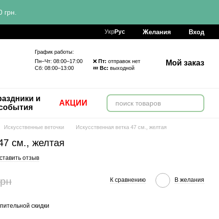
 грн.
Желания
Вход
Укр
Рус
График работы:
Пн–Чт: 08:00–17:00 ❌
Пт:
отправок нет
Мой заказ
Сб: 08:00–13:00 💤
Вс:
выходной
аздники и
АКЦИИ
события
Искусственные веточки
Искусственная ветка 47 см., желтая
47 см., желтая
ставить отзыв
грн
К сравнению
В желания
пительной скидки