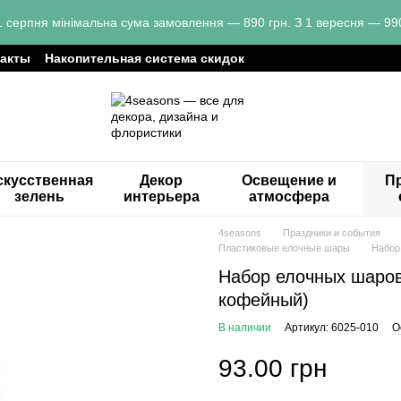
1 серпня мінімальна сума замовлення — 890 грн. З 1 вересня — 990
такты
Накопительная система скидок
скусственная
Декор
Освещение и
Пр
зелень
интерьера
атмосфера
4seasons
Праздники и события
Пластиковые елочные шары
Набор
Набор елочных шаров 
кофейный)
В наличии
Артикул: 6025-010
О
93.00 грн