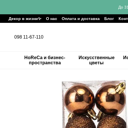
Перейти к основному контенту
До 3
Декор в жизни✨
О нас
Оплата и доставка
Блог
Кон
098 11-67-110
HoReCa и бизнес-
Искусственные
И
пространства
цветы