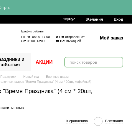
 грн.
Желания
Вход
Укр
Рус
График работы:
Пн–Чт: 08:00–17:00 ❌
Пт:
отправок нет
Мой заказ
Сб: 08:00–13:00 💤
Вс:
выходной
аздники и
АКЦИИ
события
Праздники
Новый год
Елочные шары
 елочных шаров "Время Праздника" (4 см * 20шт, кофейный)
"Время Праздника" (4 см * 20шт,
ставить отзыв
К сравнению
В желания