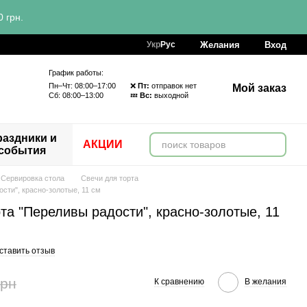
 грн.
Желания
Вход
Укр
Рус
График работы:
Пн–Чт: 08:00–17:00 ❌
Пт:
отправок нет
Мой заказ
Сб: 08:00–13:00 💤
Вс:
выходной
аздники и
АКЦИИ
события
Сервировка стола
Свечи для торта
сти", красно-золотые, 11 см
та "Переливы радости", красно-золотые, 11
ставить отзыв
грн
К сравнению
В желания