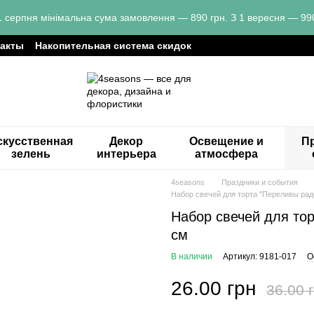
1 серпня мінімальна сума замовлення — 890 грн. З 1 вересня — 990
такты
Накопительная система скидок
скусственная
Декор
Освещение и
Пр
зелень
интерьера
атмосфера
4seasons
Праздники и события
Набор свечей для торта "Переливы радо
Набор свечей для тор
см
В наличии
Артикул: 9181-017
О
26.00 грн
36.00 