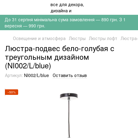
До 31 серпня мінімальна сума замовлення — 890 грн. З 1
вересня — 990 грн.
Освещение и атмосфера
Люстры
Люстры лофт
Люстра-
Люстра-подвес бело-голубая с
треугольным дизайном
(NI002/L/blue)
Артикул:
NI002/L/blue
Оставить отзыв
−50%