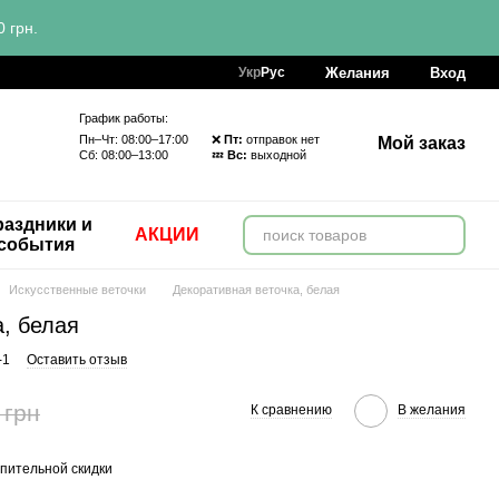
 грн.
Желания
Вход
Укр
Рус
График работы:
Пн–Чт: 08:00–17:00 ❌
Пт:
отправок нет
Мой заказ
Сб: 08:00–13:00 💤
Вс:
выходной
аздники и
АКЦИИ
события
Искусственные веточки
Декоративная веточка, белая
, белая
-1
Оставить отзыв
 грн
К сравнению
В желания
пительной скидки