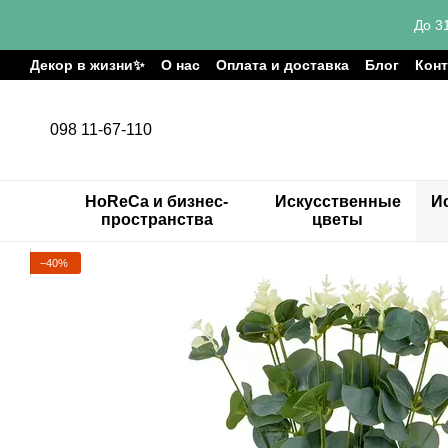
Перейти к основному контенту
До 3
Декор в жизни✨
О нас
Оплата и доставка
Блог
Кон
098 11-67-110
HoReCa и бизнес-
Искусственные
И
пространства
цветы
−40%