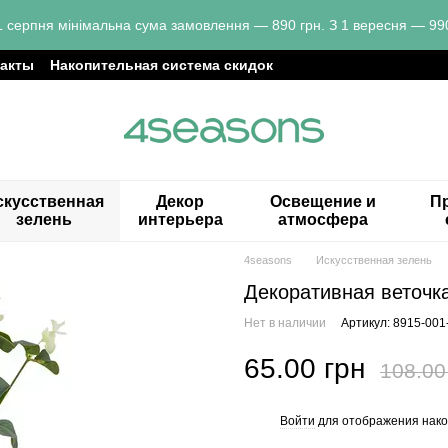
1 серпня мінімальна сума замовлення — 890 грн. З 1 вересня — 990
такты
Накопительная система скидок
скусственная
Декор
Освещение и
Пр
зелень
интерьера
атмосфера
4seasons
Искусственная зелень
Декоративная веточка
Нет в наличии
Артикул: 8915-001
65.00 грн
108.00
Войти
для отображения нако
%