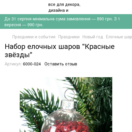
До 31 серпня мінімальна сума замовлення — 890 грн. З 1
вересня — 990 грн.
Праздники и события
Праздники
Новый год
Елочные ша
Набор елочных шаров "Красные
звёзды"
Артикул:
6000-024
Оставить отзыв