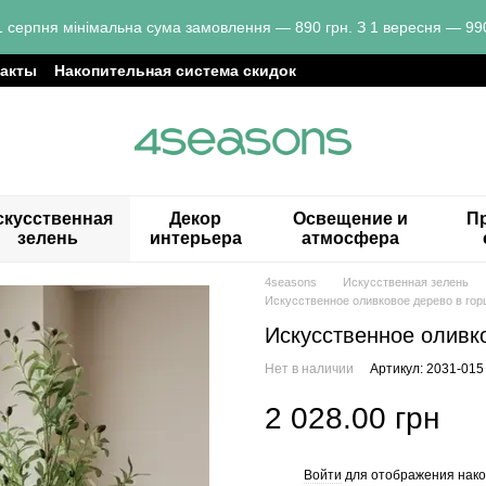
1 серпня мінімальна сума замовлення — 890 грн. З 1 вересня — 990
такты
Накопительная система скидок
скусственная
Декор
Освещение и
Пр
зелень
интерьера
атмосфера
4seasons
Искусственная зелень
Искусственное оливковое дерево в гор
Искусственное оливко
Нет в наличии
Артикул: 2031-015
2 028.00 грн
Войти
для отображения нако
%