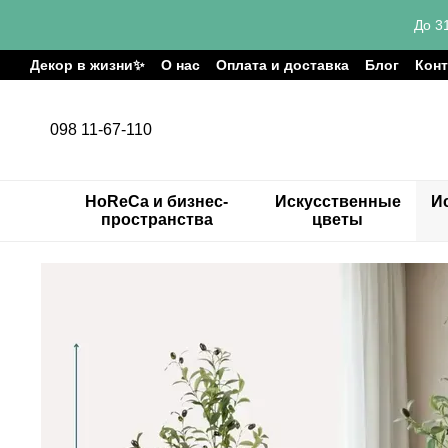
Перейти к основному контенту
До 3
Декор в жизни✨
О нас
Оплата и доставка
Блог
Кон
098 11-67-110
HoReCa и бизнес-
Искусственные
И
пространства
цветы