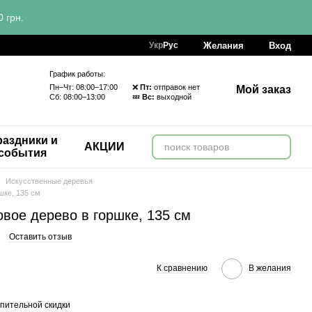
 грн.
Желания
Вход
Укр
Рус
График работы:
Пн–Чт: 08:00–17:00 ❌
Пт:
отправок нет
Мой заказ
Сб: 08:00–13:00 💤
Вс:
выходной
аздники и
АКЦИИ
события
Искусственные деревья
шке, 135 см
вое дерево в горшке, 135 см
Оставить отзыв
К сравнению
В желания
пительной скидки