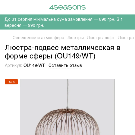
До 31 серпня мінімальна сума замовлення — 890 грн. З 1
вересня — 990 грн.
Освещение и атмосфера
Люстры
Люстры лофт
Люстра-
Люстра-подвес металлическая в
форме сферы (OU149/WT)
Артикул:
OU149/WT
Оставить отзыв
−50%